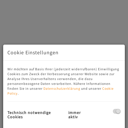
Cookie Einstellungen
Traumhafter Bergblick
Wir möchten auf Basis Ihrer (jederzeit widerrufbaren) Einwilligung
Cookies zum Zweck der Verbesserung unserer Website sowie zur
Analyse Ihres Userverhaltens verwenden, die dazu
personenbezogene Daten verarbeiten. Nähere Informationen
finden Sie in unserer
Datenschutzerklärung
und unserer
Cookie
Beschreibung
Policy
.
Willkommen in Ihrem neuen Zuhause
– inmitten der
wunderschönen Bergwelt von Bayerisch Gmain, dort, wo
Technisch notwendige
immer
Cookies
aktiv
Ruhe, Natur und Gemütlichkeit aufeinandertreffen.
Dieses
liebevoll
gepflegte Haus überzeugt durch seine