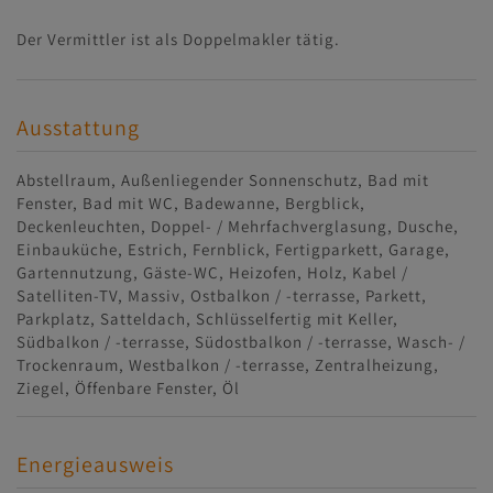
Der Vermittler ist als Doppelmakler tätig.
Ausstattung
Abstellraum
Außenliegender Sonnenschutz
Bad mit
Fenster
Bad mit WC
Badewanne
Bergblick
Deckenleuchten
Doppel- / Mehrfachverglasung
Dusche
Einbauküche
Estrich
Fernblick
Fertigparkett
Garage
Gartennutzung
Gäste-WC
Heizofen
Holz
Kabel /
Satelliten-TV
Massiv
Ostbalkon / -terrasse
Parkett
Parkplatz
Satteldach
Schlüsselfertig mit Keller
Südbalkon / -terrasse
Südostbalkon / -terrasse
Wasch- /
Trockenraum
Westbalkon / -terrasse
Zentralheizung
Ziegel
Öffenbare Fenster
Öl
Energieausweis