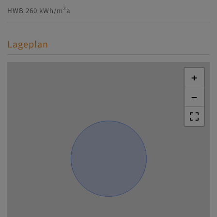
2
HWB
260 kWh/m
a
Lageplan
+
−