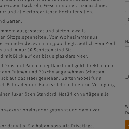
oherd,ein Backrohr, Geschirrspüler, Eismaschine,
r und alle erforderlichen Kochutensilien.
T
und Garten.
immern ausgestattet und bieten jeweils
chen Sitzgelegenheiten. Vom Wohnzimmer aus
N
 der einladende Swimmingpool liegt. Seitlich vom Pool
 und in nur 30 Schritten sind Sie
mit Blick auf das blaue glasklare Meer.
mit Gras und Palmen bepflanzt und geht direkt in den
penden Palmen und Büsche angenehmen Schatten,
ick auf das Meer genießen. Gartenmöbel für 8
l. Fahrräder und Kajaks stehen Ihnen zur Verfügung.
einen luxuriösen Standard. Natürlich verfügen alle
W
zenhecken voneinander getrennt und damit vor
D
or der Villa, Sie haben absolute Privatlage.