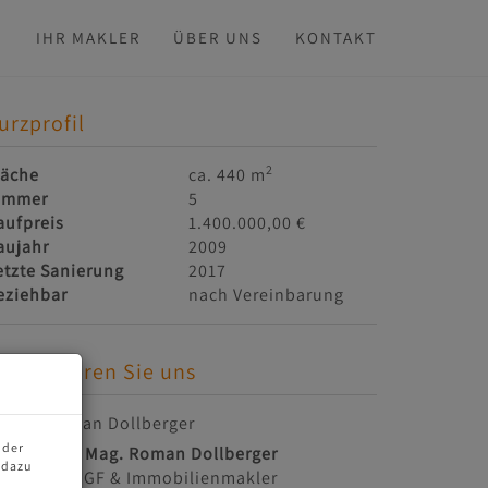
N
IHR MAKLER
ÜBER UNS
KONTAKT
urzprofil
2
läche
ca. 440 m
immer
5
aufpreis
1.400.000,00 €
aujahr
2009
etzte Sanierung
2017
eziehbar
nach Vereinbarung
ontaktieren Sie uns
 der
Mag. Roman Dollberger
 dazu
GF & Immobilienmakler