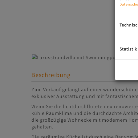
Datenschu
Technisc
Statistik
Beschreibung
Zum Verkauf gelangt auf einer wunderschönen
exklusiver Ausstattung und mit fantastische
Wenn Sie die lichtdurchflutete neu renovierte
kühle Raumklima und die durchdachte Archit
die großzügige Wohnecke mit modernem Home
gehalten.
Die geräumige Küche ist durch eine Bar vom 