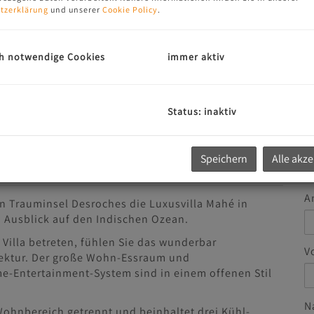
tzerklärung
und unserer
Cookie Policy
.
h notwendige Cookies
immer aktiv
G
u
Status: inaktiv
E
Speichern
Alle akz
A
 Trauminsel Desroches die Luxusvilla Mahé in
m Ausblick auf den Indischen Ozean.
 Villa betreten, fühlen Sie das wunderbar
V
ektur. Der große Wohn-Essraum und
-Entertainment-System sind in einem offenen Stil
N
Wohnbereich getrennt und beinhaltet drei Kühl-