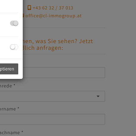
+43 62 32 / 37 013
office@cl-immogroup.at
efällt Ihnen, was Sie sehen? Jetzt
nverbindlich anfragen:
-Mail
eptieren
nrede
orname
achname