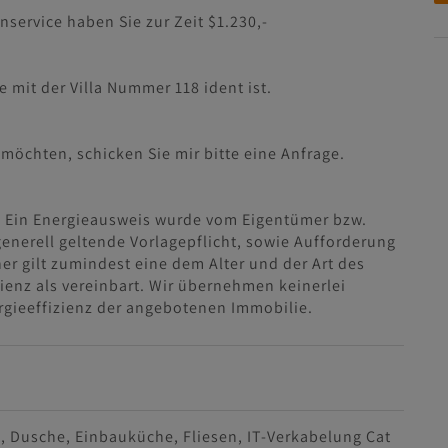
service haben Sie zur Zeit $1.230,-
e mit der Villa Nummer 118 ident ist.
möchten, schicken Sie mir bitte eine Anfrage.
 Ein Energieausweis wurde vom Eigentümer bzw.
generell geltende Vorlagepflicht, sowie Aufforderung
her gilt zumindest eine dem Alter und der Art des
nz als vereinbart. Wir übernehmen keinerlei
rgieeffizienz der angebotenen Immobilie.
n
Dusche
Einbauküche
Fliesen
IT-Verkabelung Cat