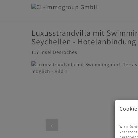
Luxusstrandvilla mit Swimmin
Seychellen - Hotelanbindung
117 Insel Desroches
Cookie
Wir möcht
Verbesser
personenb