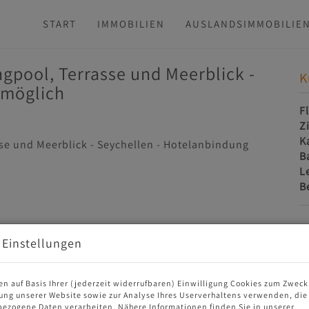
START
IMMOBILIEN
AUSLANDSIMMOBILIE
gpool, Terrasse und Meerblick -
K
 möglich
F
Z
K
B
L
B
K
 Einstellungen
en auf Basis Ihrer (jederzeit widerrufbaren) Einwilligung Cookies zum Zweck
ung unserer Website sowie zur Analyse Ihres Userverhaltens verwenden, die
ezogene Daten verarbeiten. Nähere Informationen finden Sie in unserer