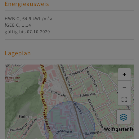
Energieausweis
2
HWB
C, 64.9 kWh/m
a
fGEE
C, 1,14
gültig bis
07.10.2029
Lageplan
+
−