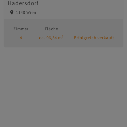
Hadersdorf
1140 Wien
Zimmer
Fläche
2
4
ca. 96,34 m
Erfolgreich verkauft
Immobilien
Kontakt
Impressum/AGB
Datenschutzinformation
MasterHomes - unser Partner für Luxusimmobilien