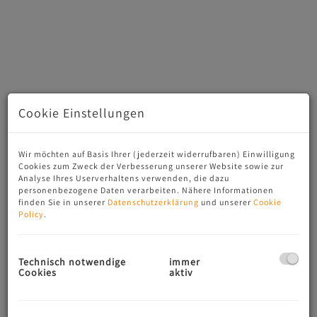
Cookie Einstellungen
Wohnraum
Wir möchten auf Basis Ihrer (jederzeit widerrufbaren) Einwilligung
Cookies zum Zweck der Verbesserung unserer Website sowie zur
Analyse Ihres Userverhaltens verwenden, die dazu
personenbezogene Daten verarbeiten. Nähere Informationen
finden Sie in unserer
Datenschutzerklärung
und unserer
Cookie
Beschreibung
Policy
.
Willkommen in Ihrer charmanten Garçonnière im Herzen
von Salzburg, einer perfekten Kombination aus Komfort,
Technisch notwendige
immer
Funktionalität und bester Lage. Diese gepflegte Wohnung
Cookies
aktiv
befindet sich in der begehrten 3. Etage eines gepflegten
Hauses in 5020 Salzburg und bietet Ihnen auf rund 38,91
m² ein gemütliches Zuhause mit viel Potential.