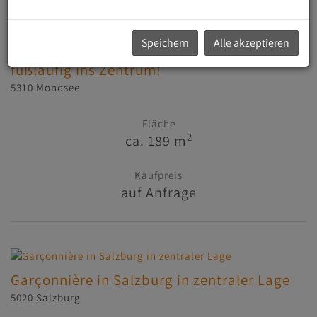
Speichern
Alle akzeptieren
Haus mit phantastischem Mondseeblick -
fußläufig ins Zentrum!
5310 Mondsee
Fläche
2
ca. 189 m
Kaufpreis
auf Anfrage
Garçonnière in Salzburg in zentraler Lage
5020 Salzburg