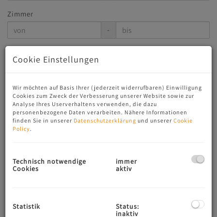
Zimmer
-
Wohnfläche (von/bis)
Cookie Einstellungen
-
Wir möchten auf Basis Ihrer (jederzeit widerrufbaren) Einwilligung
Weitere Suchoptionen
Cookies zum Zweck der Verbesserung unserer Website sowie zur
Analyse Ihres Userverhaltens verwenden, die dazu
Filter zurücksetzen
Suchen
personenbezogene Daten verarbeiten. Nähere Informationen
finden Sie in unserer
Datenschutzerklärung
und unserer
Cookie
Policy
.
Das sind unsere aktuellen
Technisch notwendige
immer
Immobilien zum Kauf
Cookies
aktiv
4
5
6
7
8
Statistik
Status:
inaktiv