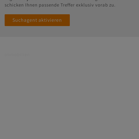
schicken Ihnen passende Treffer exklusiv vorab zu.
Suchagent aktivieren
Immobilien
Kontakt
Impressum/AGB
Datenschutzinformation
MasterHomes - unser Partner für Luxusimmobilien
Adressen
CL-immogroup GmbH