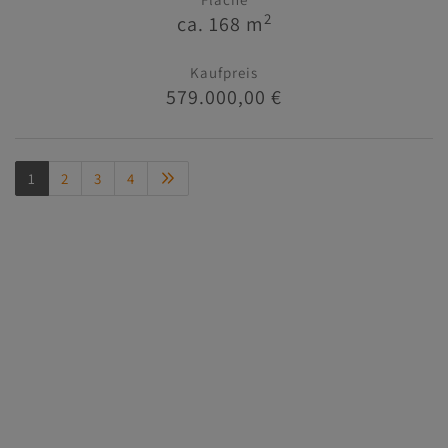
2
ca. 168 m
Kaufpreis
579.000,00 €
1
2
3
4
Immobilien
Kontakt
Impressum/AGB
Datenschutzinformation
MasterHomes - unser Partner für Luxusimmobilien