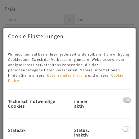
Preis
-
Wohnfläche (von/bis)
Cookie Einstellungen
-
Wir möchten auf Basis Ihrer (jederzeit widerrufbaren) Einwilligung
Filter zurücksetzen
Suchen
Cookies zum Zweck der Verbesserung unserer Website sowie zur
Analyse Ihres Userverhaltens verwenden, die dazu
personenbezogene Daten verarbeiten. Nähere Informationen
finden Sie in unserer
Datenschutzerklärung
und unserer
Cookie
Policy
.
1
2
3
4
Technisch notwendige
immer
Cookies
aktiv
Luxusvilla in bester Aussichtslage am
Mondsee zur Miete
Statistik
Status:
5310 Mondsee
inaktiv