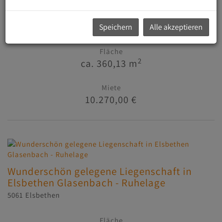
Zimmer
7
Speichern
Alle akzeptieren
Fläche
2
ca. 360,13 m
Miete
10.270,00 €
Wunderschön gelegene Liegenschaft in
Elsbethen Glasenbach - Ruhelage
5061 Elsbethen
Fläche