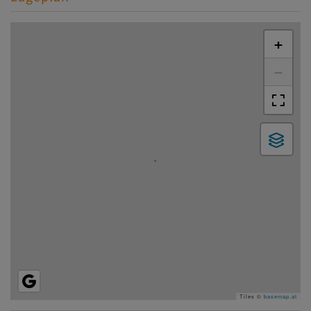
+
−
Tiles ©
basemap.at