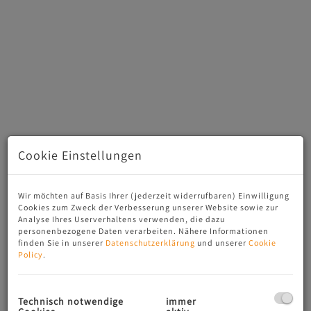
Cookie Einstellungen
Wohnzimmer
Wir möchten auf Basis Ihrer (jederzeit widerrufbaren) Einwilligung
Cookies zum Zweck der Verbesserung unserer Website sowie zur
Analyse Ihres Userverhaltens verwenden, die dazu
personenbezogene Daten verarbeiten. Nähere Informationen
Beschreibung
finden Sie in unserer
Datenschutzerklärung
und unserer
Cookie
Policy
.
Margareten-Liebhaber aufgepasst! Sie
Technisch notwendige
immer
wollen nahe zur Stadt mieten, die