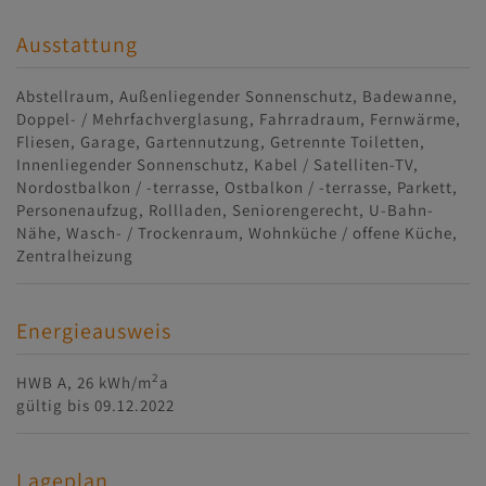
Ausstattung
Abstellraum
Außenliegender Sonnenschutz
Badewanne
Doppel- / Mehrfachverglasung
Fahrradraum
Fernwärme
Fliesen
Garage
Gartennutzung
Getrennte Toiletten
Innenliegender Sonnenschutz
Kabel / Satelliten-TV
Nordostbalkon / -terrasse
Ostbalkon / -terrasse
Parkett
Personenaufzug
Rollladen
Seniorengerecht
U-Bahn-
Nähe
Wasch- / Trockenraum
Wohnküche / offene Küche
Zentralheizung
Energieausweis
2
HWB
A, 26 kWh/m
a
gültig bis
09.12.2022
Lageplan