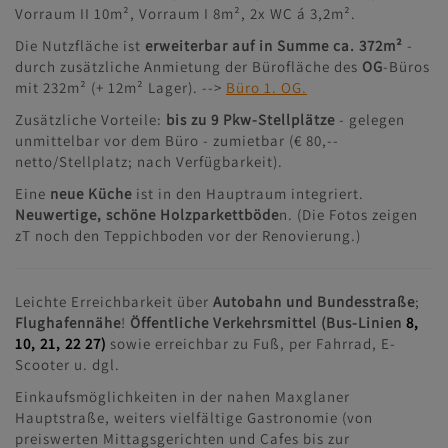
Vorraum II 10m², Vorraum I 8m², 2x WC á 3,2m².
Die Nutzfläche ist
erweiterbar auf in Summe ca. 372m²
-
durch zusätzliche Anmietung der Bürofläche des
OG
-Büros
mit 232m² (+ 12m² Lager). -->
Büro 1. OG.
Zusätzliche Vorteile:
bis zu 9 Pkw-Stellplätze
- gelegen
unmittelbar vor dem Büro - zumietbar (€ 80,--
netto/Stellplatz; nach Verfügbarkeit).
Eine
neue Küche
ist in den Hauptraum integriert.
Neuwertige, schöne Holzparkettböde
n. (Die Fotos zeigen
zT noch den Teppichboden vor der Renovierung.)
Leichte Erreichbarkeit über
Autobahn und Bundesstraße
;
Flughafennähe
!
Öffentliche Verkehrsmittel (Bus-Linien
8,
10, 21, 22 27
)
sowie erreichbar zu Fuß, per Fahrrad, E-
Scooter u. dgl.
Einkaufsmöglichkeiten in der nahen Maxglaner
Hauptstraße, weiters vielfältige Gastronomie (von
preiswerten Mittagsgerichten und Cafes bis zur