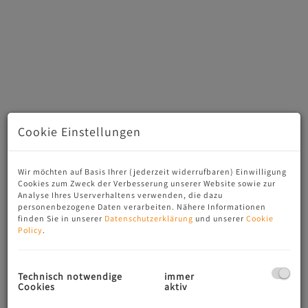
Cookie Einstellungen
Wir möchten auf Basis Ihrer (jederzeit widerrufbaren) Einwilligung
Gewerbeimmobilie in Toplage, Salzburg Maxglan -
Cookies zum Zweck der Verbesserung unserer Website sowie zur
gelegen im EG; angenehmes Raum- und Arbeitsklima; mit
Analyse Ihres Userverhaltens verwenden, die dazu
Grün- sowie Parkflächen (c) CL-Immogroup, www.cl-
personenbezogene Daten verarbeiten. Nähere Informationen
finden Sie in unserer
Datenschutzerklärung
und unserer
Cookie
immogroup.at
Policy
.
Technisch notwendige
immer
Cookies
aktiv
Beschreibung