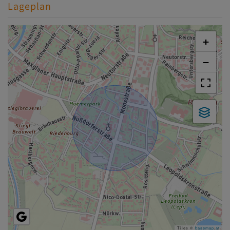
Lageplan
+
−
Tiles ©
basemap.at