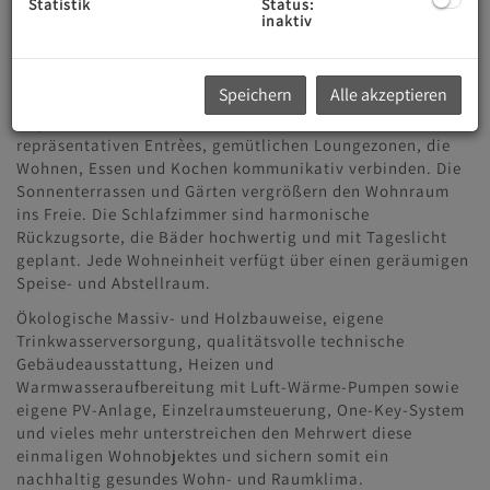
Statistik
Status:
inaktiv
Sämtliche Wohnungen öffnen sich nach Süd-Westen und
entsprechen dem Premiumsegment, mit hervorragender
Raumaufteilung, besonderen Detaillösungen, traumhaften
Speichern
Alle akzeptieren
Balkonen und Terrassen. Die durchdachten Wohnkonzepte
begeistern mit hellem Ambiente, cleveren Grundrissen,
repräsentativen Entrèes, gemütlichen Loungezonen, die
Wohnen, Essen und Kochen kommunikativ verbinden. Die
Sonnenterrassen und Gärten vergrößern den Wohnraum
ins Freie. Die Schlafzimmer sind harmonische
Rückzugsorte, die Bäder hochwertig und mit Tageslicht
geplant. Jede Wohneinheit verfügt über einen geräumigen
Speise- und Abstellraum.
Ökologische Massiv- und Holzbauweise, eigene
Trinkwasserversorgung, qualitätsvolle technische
Gebäudeausstattung, Heizen und
Warmwasseraufbereitung mit Luft-Wärme-Pumpen sowie
eigene PV-Anlage, Einzelraumsteuerung, One-Key-System
und vieles mehr unterstreichen den Mehrwert diese
einmaligen Wohnobjektes und sichern somit ein
nachhaltig gesundes Wohn- und Raumklima.