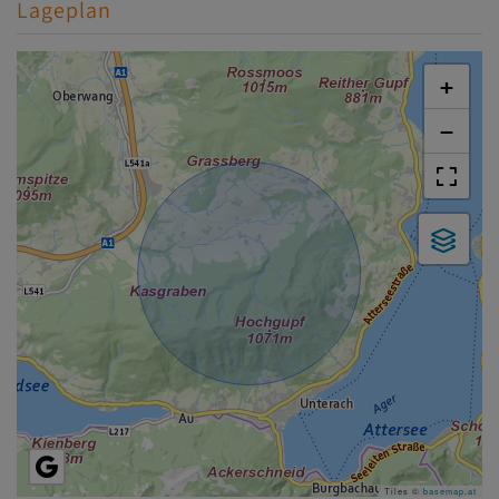
Lageplan
+
−
Tiles ©
basemap.at