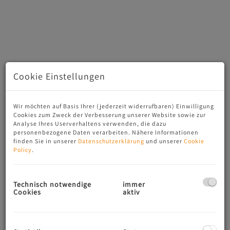
Cookie Einstellungen
Wir möchten auf Basis Ihrer (jederzeit widerrufbaren) Einwilligung
Cookies zum Zweck der Verbesserung unserer Website sowie zur
Analyse Ihres Userverhaltens verwenden, die dazu
personenbezogene Daten verarbeiten. Nähere Informationen
Beschreibung
finden Sie in unserer
Datenschutzerklärung
und unserer
Cookie
Policy
.
Bei diesem Premium-Bauvorhaben werden 3 perfekt
konzipierte Wohneinheiten in einzigartiger Alleinlage am
Waldesrand umgesetzt. Jede Wohneinheit verfügt über
Technisch notwendige
immer
Cookies
aktiv
großzügige Terrassen mit Panoramablick und
Gartenanteile. Die Kraftfahrzeuge werden auf der
Kellergeschossebene in einem Carport auf der Nordseite
der Liegenschaft untergebracht.