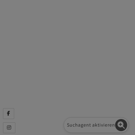
Kontakt
Impressum/AGB
Datenschutzinformation
MasterHomes - unser Partner für Luxusimmobilien
Adressen
CL-immogroup GmbH
Rainerstraße 12
5310 Mondsee, Österreich
Tel.: +43 6232 / 37 0 13
E-Mail: office@cl-immogroup.at
Suchagent aktivieren