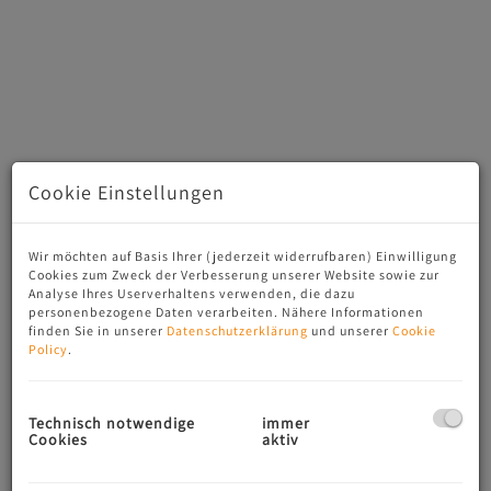
Cookie Einstellungen
Wir möchten auf Basis Ihrer (jederzeit widerrufbaren) Einwilligung
Cookies zum Zweck der Verbesserung unserer Website sowie zur
Analyse Ihres Userverhaltens verwenden, die dazu
personenbezogene Daten verarbeiten. Nähere Informationen
Beschreibung
finden Sie in unserer
Datenschutzerklärung
und unserer
Cookie
Policy
.
Diese gutbürgerliche Villa befindet sich in ruhiger und
außergewöhnlich schöner Aussichtslage gleich hinter der
Technisch notwendige
immer
Staatsgrenze auf österreichischer Seite, nur wenige
Cookies
aktiv
Minuten von Passau entfernt.
Das erhöht liegende Grundstück mit altem Baumbestand