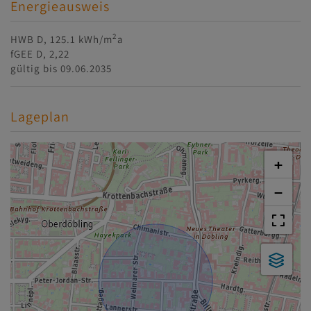
Energieausweis
2
HWB
D, 125.1 kWh/m
a
fGEE
D, 2,22
gültig bis
09.06.2035
Lageplan
+
−