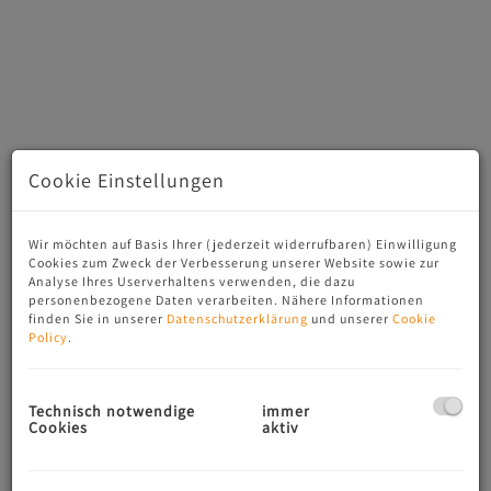
Cookie Einstellungen
Wir möchten auf Basis Ihrer (jederzeit widerrufbaren) Einwilligung
Cookies zum Zweck der Verbesserung unserer Website sowie zur
Analyse Ihres Userverhaltens verwenden, die dazu
Beschreibung
personenbezogene Daten verarbeiten. Nähere Informationen
finden Sie in unserer
Datenschutzerklärung
und unserer
Cookie
Policy
.
!!Exklusive!! Stilaltbauwohnung in begehrter Döblinger
Cottage-Lage.
Technisch notwendige
immer
Diese großzügige 7-Zimmer-Wohnung mit ca. 239 m²
Cookies
aktiv
Wohnfläche vereint klassischen Altbaucharme mit
hochwertigem Wohnkomfort und bietet ein
repräsentatives Wohnambiente auf höchstem Niveau.