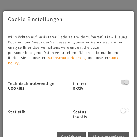
Cookie Einstellungen
Wir möchten auf Basis Ihrer (jederzeit widerrufbaren) Einwilligung
Cookies zum Zweck der Verbesserung unserer Website sowie zur
Analyse Ihres Userverhaltens verwenden, die dazu
personenbezogene Daten verarbeiten. Nähere Informationen
finden Sie in unserer
Datenschutzerklärung
und unserer
Cookie
Policy
.
Technisch notwendige
immer
Traumhaft helle Doppelterrassenwohnung in Maxglan - 2
Cookies
aktiv
Terrassen, 3 1/2 Zimmer, gelegen im Dachgeschoß; 1 Pkw-
Stellplatz, (c) CL-immogroup, www.CL-immogroup.at
Statistik
Status:
inaktiv
Links