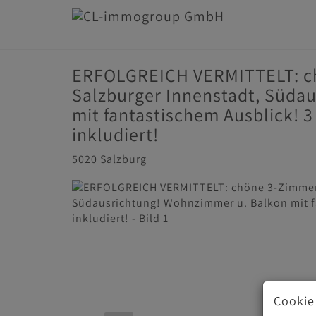
ERFOLGREICH VERMITTELT: c
Salzburger Innenstadt, Süda
mit fantastischem Ausblick! 3
inkludiert!
5020 Salzburg
Cookie