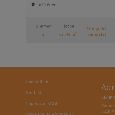
1050 Wien
Zimmer
Fläche
Erfolgreich
2
2
ca. 48 m
vermietet
Immobilien
Adr
Kontakt
CL-im
Impressum/AGB
Rainer
5310 M
Datenschutzinformation