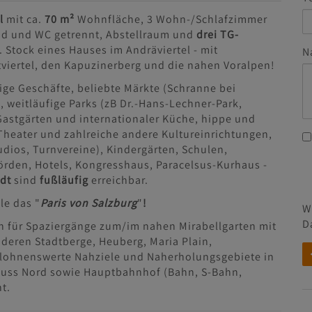
l
mit ca.
70 m²
Wohnfläche, 3 Wohn-/Schlafzimmer
Bad und WC getrennt, Abstellraum und
drei TG-
. Stock eines Hauses im Andräviertel - mit
N
tviertel, den Kapuzinerberg und die nahen Voralpen!
ltige Geschäfte, beliebte Märkte (Schranne bei
, weitläufige Parks (zB Dr.-Hans-Lechner-Park,
Gastgärten und internationaler Küche, hippe und
 Theater und zahlreiche andere Kultureinrichtungen,
udios, Turnvereine), Kindergärten, Schulen,
örden, Hotels, Kongresshaus, Paracelsus-Kurhaus -
adt
sind
fußläufig
erreichbar.
ele das "
Paris von Salzburg
"
!
W
D
en für Spaziergänge zum/im nahen Mirabellgarten mit
nderen Stadtberge, Heuberg, Maria Plain,
 lohnenswerte Nahziele und Naherholungsgebiete in
huss Nord sowie Hauptbahnhof (Bahn, S-Bahn,
t.