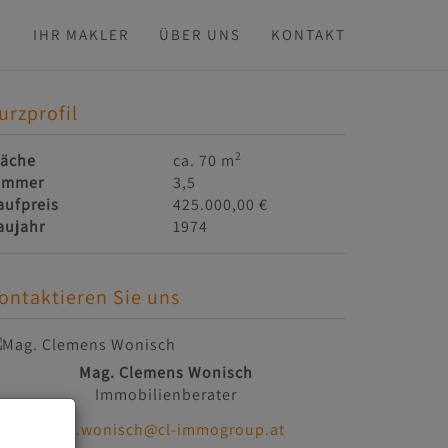
N
IHR MAKLER
ÜBER UNS
KONTAKT
urzprofil
2
läche
ca. 70 m
immer
3,5
aufpreis
425.000,00 €
aujahr
1974
ontaktieren Sie uns
Mag. Clemens Wonisch
Immobilienberater
c.wonisch@cl-immogroup.at