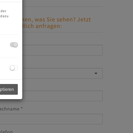
 der
 dazu
efällt Ihnen, was Sie sehen? Jetzt
nverbindlich anfragen:
-Mail
nrede
orname
eptieren
achname
elefon