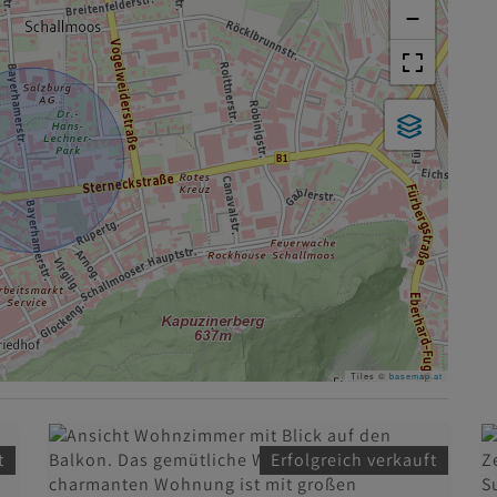
−
Tiles ©
basemap.at
t
Erfolgreich verkauft