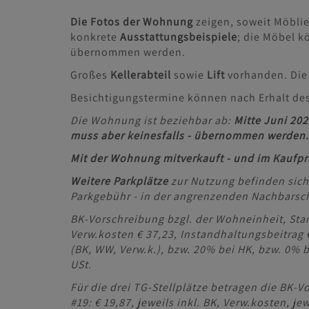
Die Fotos der Wohnung
zeigen, soweit Möblie
konkrete
Ausstattungsbeispiele
; die Möbel k
übernommen werden.
Großes
Kellerabteil
sowie
Lift
vorhanden. Die 
Besichtigungstermine können nach Erhalt des
Die Wohnung ist beziehbar ab:
Mitte Juni 202
muss aber keinesfalls - übernommen werden. 
Mit der Wohnung mitverkauft - und im Kaufprei
Weitere Parkplätze
zur Nutzung befinden sic
Parkgebühr - in der angrenzenden Nachbarsch
BK-Vorschreibung bzgl. der Wohneinheit, Stan
Verw.kosten € 37,23, Instandhaltungsbeitrag €
(BK, WW, Verw.k.), bzw. 20% bei HK, bzw. 0% 
USt.
Für die drei TG-Stellplätze betragen die BK-Vo
#19: € 19,87, jeweils inkl. BK, Verw.kosten, j