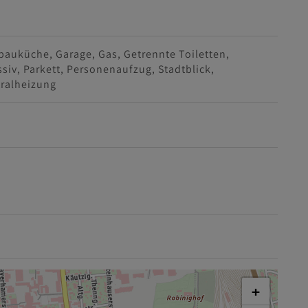
bauküche
Garage
Gas
Getrennte Toiletten
siv
Parkett
Personenaufzug
Stadtblick
ralheizung
+