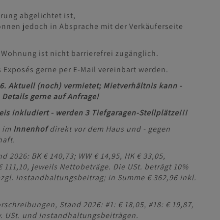
rung abgelichtet ist,
önnen jedoch in Absprache mit der Verkäuferseite
Wohnung ist nicht barrierefrei zugänglich.
 Exposés gerne per E-Mail vereinbart werden.
6. Aktuell (noch) vermietet; Mietverhältnis kann -
Details gerne auf Anfrage!
s inkludiert - werden 3 Tiefgaragen-Stellplätze!!!
h im
Innenhof
direkt vor dem Haus und - gegen
aft.
d 2026: BK € 140,73; WW € 14,95, HK € 33,05,
 111,10, jeweils Nettobeträge. Die USt. beträgt 10%
bzgl. Instandhaltungsbeitrag; in Summe € 362,96 inkl.
rschreibungen, Stand 2026: #1: € 18,05, #18: € 19,87,
ew. USt. und Instandhaltungsbeiträgen.