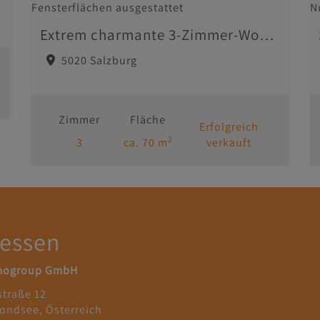
Extrem charmante 3-Zimmer-Wohnung in zentraler Lage von Salzburg zu kaufen
5020 Salzburg
Zimmer
Fläche
Erfolgreich
2
3
ca. 70 m
verkauft
essen
mogroup GmbH
straße 12
ondsee, Österreich