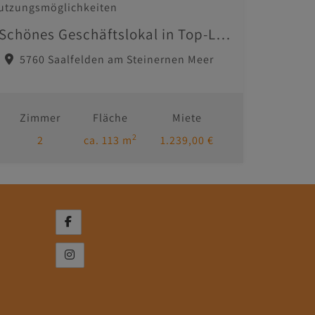
Schönes Geschäftslokal in Top-Lage, Zentrum Saalfelden, 2 Etagen (EG + OG), in Summe 113m², vielfältige Nutzungsmöglichkeiten
5760 Saalfelden am Steinernen Meer
Zimmer
Fläche
Miete
2
2
ca. 113 m
1.239,00 €