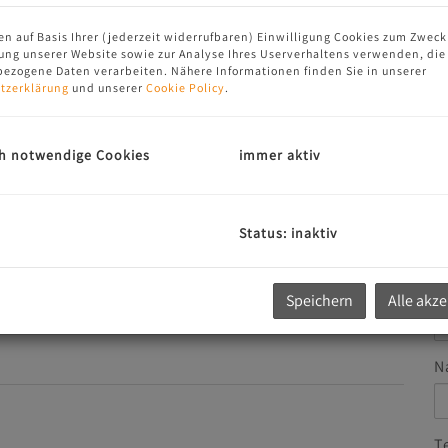
en auf Basis Ihrer (jederzeit widerrufbaren) Einwilligung Cookies zum Zweck
ung unserer Website sowie zur Analyse Ihres Userverhaltens verwenden, die
G
ezogene Daten verarbeiten. Nähere Informationen finden Sie in unserer
u
tzerklärung
und unserer
Cookie Policy
.
E
h notwendige Cookies
immer aktiv
A
Status: inaktiv
V
Speichern
Alle akz
N
T