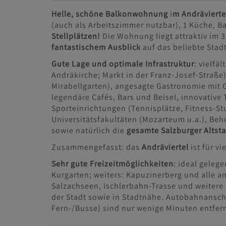
Helle, schöne Balkonwohnung
i
m Andrävierte
(auch als Arbeitszimmer nutzbar), 1 Küche, 
Stellplätzen!
Die Wohnung liegt attraktiv im 3
fantastischem Ausblick
auf das beliebte Stad
Gute Lage und optimale Infrastruktur
: vielfä
Andräkirche; Markt in der Franz-Josef-Straße)
Mirabellgarten), angesagte Gastronomie mit 
legendäre Cafés, Bars und Beisel, innovative
Sporteinrichtungen (Tennisplätze, Fitness-St
Universitätsfakultäten (Mozarteum u.a.), Beh
sowie natürlich die
gesamte Salzburger Altst
Zusammengefasst: das
Andräviertel
ist für vi
Sehr gute Freizeitmöglichkeiten
: ideal geleg
Kurgarten; weiters: Kapuzinerberg und alle a
Salzachseen, Ischlerbahn-Trasse und weitere
der Stadt sowie in Stadtnähe. Autobahnansc
Fern-/Busse) sind nur wenige Minuten entfern