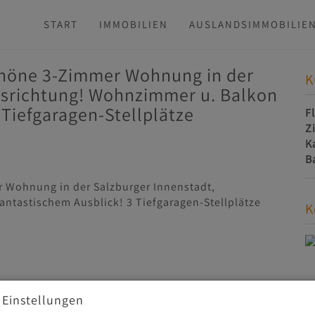
START
IMMOBILIEN
AUSLANDSIMMOBILIE
höne 3-Zimmer Wohnung in der
K
usrichtung! Wohnzimmer u. Balkon
 Tiefgaragen-Stellplätze
F
Z
K
B
K
 Einstellungen