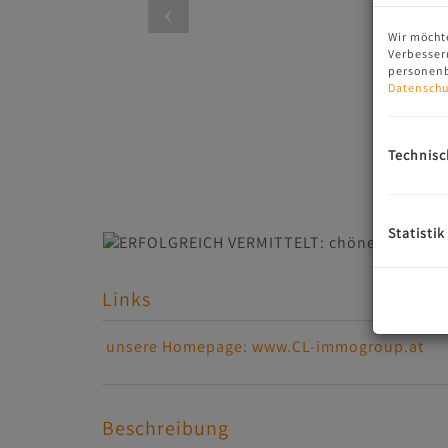
Wir möcht
Verbesser
personenb
Datenschu
Technisc
Statistik
Links
unsere Homepage: www.CL-immogroup.at
Beschreibung