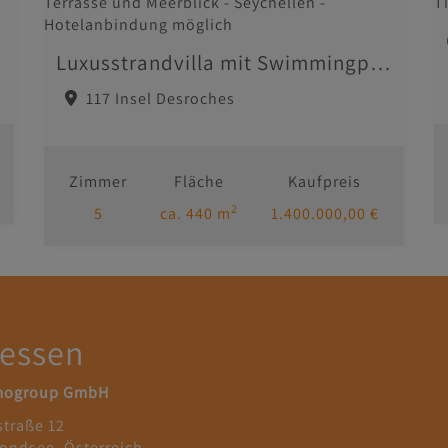
Luxusstrandvilla mit Swimmingpool, Terrasse und Meerblick - Seychellen - Hotelanbindung möglich
117 Insel Desroches
Zimmer
Fläche
Kaufpreis
2
5
ca. 440 m
1.400.000,00 €
essen
mogroup GmbH
straße 12
ondsee, Österreich