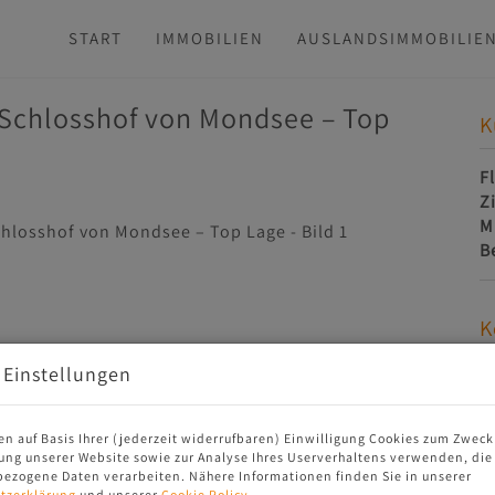
START
IMMOBILIEN
AUSLANDSIMMOBILIE
m Schlosshof von Mondsee – Top
K
F
Z
M
B
K
 Einstellungen
en auf Basis Ihrer (jederzeit widerrufbaren) Einwilligung Cookies zum Zweck
ung unserer Website sowie zur Analyse Ihres Userverhaltens verwenden, die
ezogene Daten verarbeiten. Nähere Informationen finden Sie in unserer
tzerklärung
und unserer
Cookie Policy
.