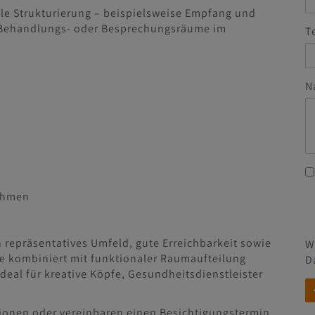
le Strukturierung – beispielsweise Empfang und
 Behandlungs- oder Besprechungsräume im
T
N
nehmen
n repräsentatives Umfeld, gute Erreichbarkeit sowie
W
e kombiniert mit funktionaler Raumaufteilung
D
deal für kreative Köpfe, Gesundheitsdienstleister
tionen oder vereinbaren einen Besichtigungstermin.