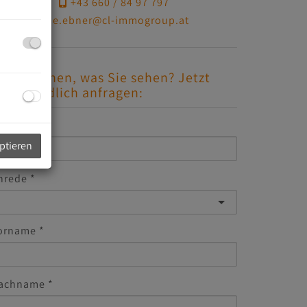
+43 660 / 84 97 797
e.ebner@cl-immogroup.at
efällt Ihnen, was Sie sehen? Jetzt
nverbindlich anfragen:
-Mail
eptieren
nrede
orname
achname