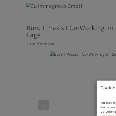
Büro I Praxis I Co-Working i
Lage
5310 Mondsee
Cookie
Wir möcht
Verbesser
personenb
Datenschu