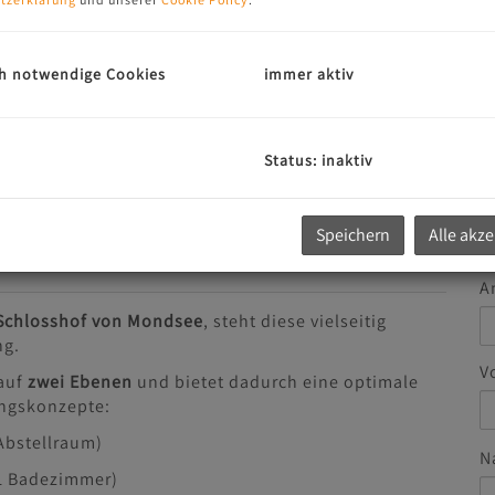
h notwendige Cookies
immer aktiv
G
u
Status: inaktiv
E
Speichern
Alle akz
A
 Schlosshof von Mondsee
, steht diese vielseitig
ng.
V
 auf
zwei Ebenen
und bietet dadurch eine optimale
ungskonzepte:
Abstellraum)
N
 1 Badezimmer)