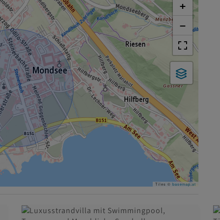
+
−
Tiles ©
basemap.at