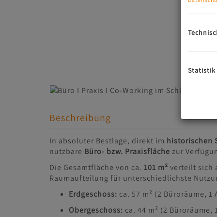
Technisc
Statistik
Beschreibung
In absoluter Bestlage, direkt im
historischen
nutzbare
Büro- bzw. Praxisfläche
zur Verfügu
Die Gesamtfläche von ca.
101 m²
verteilt sich
Raumaufteilung für unterschiedlichste Nutz
Erdgeschoss:
ca. 57 m² (2 Büroräume, 1 
Obergeschoss:
ca. 44 m² (2 Büroräume,