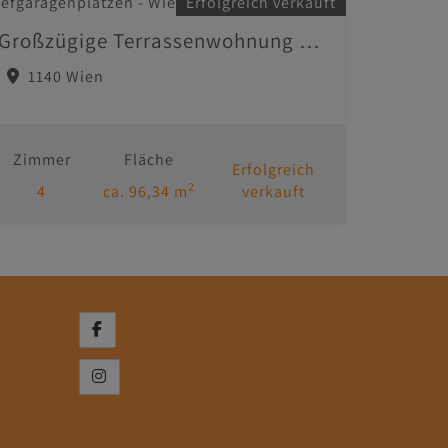
Erfolgreich verkauft
Großzügige Terrassenwohnung mit zwei Tiefgaragenplätzen - Wien 1140 Hadersdorf
1140 Wien
Zimmer
Fläche
Erfolgreich
2
4
ca. 96,34 m
verkauft