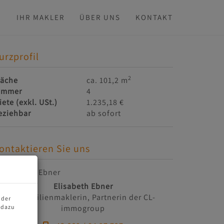
N
IHR MAKLER
ÜBER UNS
KONTAKT
urzprofil
2
läche
ca. 101,2 m
immer
4
iete (exkl. USt.)
1.235,18 €
eziehbar
ab sofort
ontaktieren Sie uns
Elisabeth Ebner
Immobilienmaklerin, Partnerin der CL-
 der
immogroup
 dazu