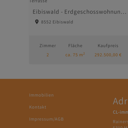
Eibiswald - Erdgeschosswohnung mit West-Terrasse
8552 Eibiswald
Zimmer
Fläche
Kaufpreis
2
2
ca. 75 m
292.500,00 €
Immobilien
Adr
Kontakt
CL-im
Impressum/AGB
Rainer
5310 M