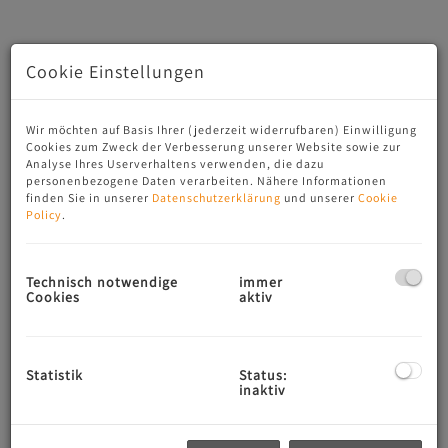
Cookie Einstellungen
Wir möchten auf Basis Ihrer (jederzeit widerrufbaren) Einwilligung
Cookies zum Zweck der Verbesserung unserer Website sowie zur
Analyse Ihres Userverhaltens verwenden, die dazu
personenbezogene Daten verarbeiten. Nähere Informationen
finden Sie in unserer
Datenschutzerklärung
und unserer
Cookie
Policy
.
Beschreibung
Technisch notwendige
immer
Elegantes Loft – Erstbezug mit traumhafter Aussicht
Cookies
aktiv
LOCARNO
Diese neu erbaute Residenz bietet zeitgenösische Archi­
tektur, klare Linien und ein ruhiges Wohnumfeld – in
Statistik
Status:
inaktiv
Soldu­no nur rund 200 Meter vom Fluss Maggia entfernt.
Die lichtdurchflutete 3.5-Zimmer-Dachwohnung (Erst­