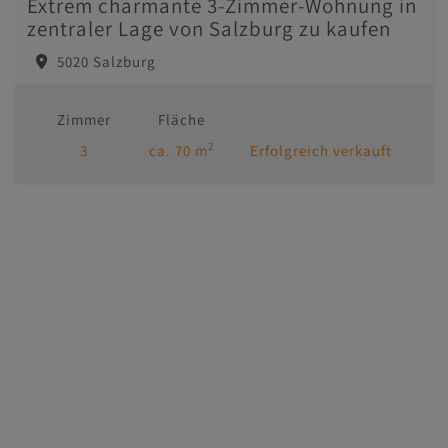
Extrem charmante 3-Zimmer-Wohnung in
zentraler Lage von Salzburg zu kaufen
5020 Salzburg
Zimmer
Fläche
2
3
ca. 70 m
Erfolgreich verkauft
Immobilien
Kontakt
Impressum/AGB
Datenschutzinformation
MasterHomes - unser Partner für Luxusimmobilien