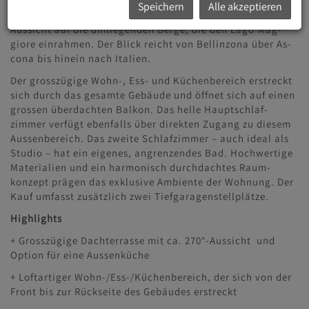
wohnsitz) überzeugt mit einem minimalistischen Design,
Speichern
Alle akzeptieren
einem loftartigen Grundriss und einer wunderschönen
Aussicht auf die umliegenden Berge, die den Lago Mag­
giore einrahmen. Der Blick reicht von Bellinzona über As­
cona bis hinein nach Italien.
Der grosszügige Wohn-, Ess- und Küchenbereich erstreckt
sich durch das gesamte Gebäude und öffnet sich auf ei­nen
grossen überdachten Balkon. Das helle Hauptschlaf­
zimmer verfügt ebenfalls über direkten Zugang zu diesem
Aussenbereich. Das zweite Schlafzimmer – auch ideal als
Studio – hat ein eigenes, angrenzendes Bad. Hochwerti­ge
Materialien und ein harmonisch durchdachtes Raum­
konzept prägen das exklusive Ambiente der Wohnung. Der
Kauf umfasst zusätzlich zwei Tiefgaragenstellplätze.
Highlights
+ Grosszügige Dachterrasse mit ca. 270°-Aussicht und
Option für eine Aussenküche
+ Loftartiger Wohn-/Ess-/Küchenbereich, der sich von der
Front bis zur Rückseite des Gebäudes erstreckt