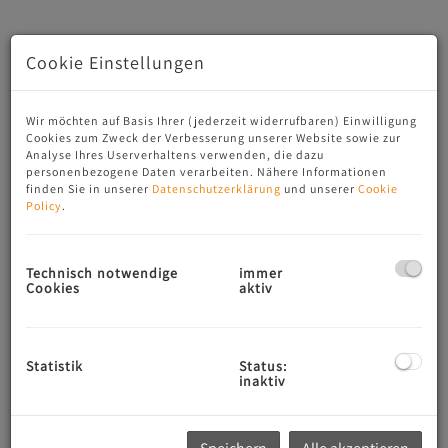
Cookie Einstellungen
Wir möchten auf Basis Ihrer (jederzeit widerrufbaren) Einwilligung
Cookies zum Zweck der Verbesserung unserer Website sowie zur
Analyse Ihres Userverhaltens verwenden, die dazu
personenbezogene Daten verarbeiten. Nähere Informationen
finden Sie in unserer
Datenschutzerklärung
und unserer
Cookie
Policy
.
Beschreibung
Technisch notwendige
immer
Cookies
aktiv
Elegantes Loft – Erstbezug mit traumhafter Aussicht
LOCARNO
Diese neu erbaute Residenz bietet zeitgenösische Archi­
Statistik
Status:
tektur, klare Linien und ein ruhiges Wohnumfeld – in
inaktiv
Soldu­no nur rund 200 Meter vom Fluss Maggia entfernt.
Die lichtdurchflutete 3.5-Zimmer-Dachwohnung (Erst­