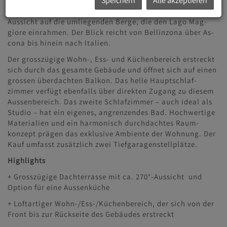
Speichern
Alle akzeptieren
wohnsitz) überzeugt mit einem minimalistischen Design,
einem loftartigen Grundriss und einer wunderschönen
Aussicht auf die umliegenden Berge, die den Lago Mag­
giore einrahmen. Der Blick reicht von Bellinzona über As­
cona bis hinein nach Italien.
Der grosszügige Wohn-, Ess- und Küchenbereich erstreckt
sich durch das gesamte Gebäude und öffnet sich auf ei­nen
grossen überdachten Balkon. Das helle Hauptschlaf­
zimmer verfügt ebenfalls über direkten Zugang zu diesem
Aussenbereich. Das zweite Schlafzimmer – auch ideal als
Studio – hat ein eigenes, angrenzendes Bad. Hochwerti­ge
Materialien und ein harmonisch durchdachtes Raum­
konzept prägen das exklusive Ambiente der Wohnung. Der
Kauf umfasst zusätzlich zwei Tiefgaragenstellplätze.
Highlights
+ Grosszügige Dachterrasse mit ca. 270°-Aussicht und
Option für eine Aussenküche
+ Loftartiger Wohn-/Ess-/Küchenbereich, der sich von der
Front bis zur Rückseite des Gebäudes erstreckt