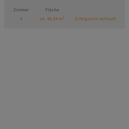
Zimmer
Fläche
2
4
ca. 96,34 m
Erfolgreich verkauft
Immobilien
Kontakt
Impressum/AGB
Datenschutzinformation
MasterHomes - unser Partner für Luxusimmobilien
Adressen
CL-immogroup GmbH