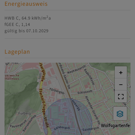
Energieausweis
2
HWB
C, 64.9 kWh/m
a
fGEE
C, 1,14
gültig bis
07.10.2029
Lageplan
+
−