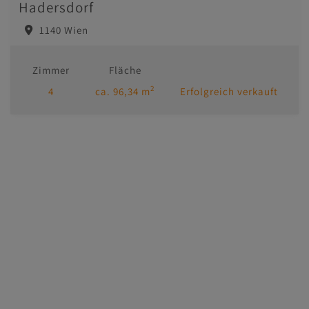
Hadersdorf
1140 Wien
Zimmer
Fläche
2
4
ca. 96,34 m
Erfolgreich verkauft
Immobilien
Kontakt
Impressum/AGB
Datenschutzinformation
MasterHomes - unser Partner für Luxusimmobilien