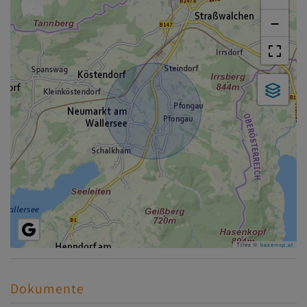
−
Tiles ©
basemap.at
Dokumente