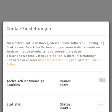
Cookie Einstellungen
Wir möchten auf Basis Ihrer (jederzeit widerrufbaren) Einwilligung
Cookies zum Zweck der Verbesserung unserer Website sowie zur
Analyse Ihres Userverhaltens verwenden, die dazu
personenbezogene Daten verarbeiten. Nähere Informationen
Beschreibung
finden Sie in unserer
Datenschutzerklärung
und unserer
Cookie
Policy
.
LOGENPLATZ IM GRÜNEN
Das Neubauprojekt mit zwei Wohnhäusern und insgesamt
Technisch notwendige
immer
Cookies
aktiv
siebzehn modernen Wohneinheiten in der Stadtgemeinde
Neumarkt am Wallersee bietet hohe Wohnqualität gepaart
mit moderner Architektur und attraktiven Außenflächen.
Die nachhaltige Bauweise, das durchdachte Raumkonzept,
Statistik
Status:
der Fokus auf hohe Wertigkeit und die ruhige Lage im
inaktiv
Grünen lassen Wohnträume wahr werden. Willkommen bei