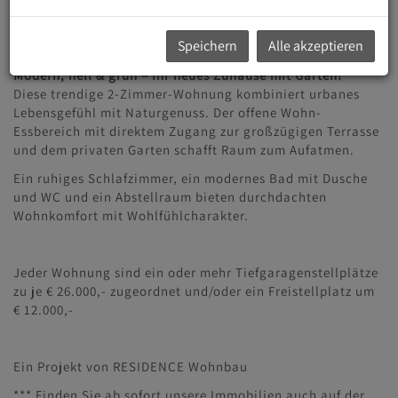
Ihrem Logenplatz im Grünen. Der Baubeginn erfolgt 2025.
Speichern
Alle akzeptieren
TOP B-02: 2-Zimmer-Gartenwohnung
Modern, hell & grün – Ihr neues Zuhause mit Garten!
Diese trendige 2-Zimmer-Wohnung kombiniert urbanes
Lebensgefühl mit Naturgenuss. Der offene Wohn-
Essbereich mit direktem Zugang zur großzügigen Terrasse
und dem privaten Garten schafft Raum zum Aufatmen.
Ein ruhiges Schlafzimmer, ein modernes Bad mit Dusche
und WC und ein Abstellraum bieten durchdachten
Wohnkomfort mit Wohlfühlcharakter.
Jeder Wohnung sind ein oder mehr Tiefgaragenstellplätze
zu je € 26.000,- zugeordnet und/oder ein Freistellplatz um
€ 12.000,-
Ein Projekt von RESIDENCE Wohnbau
*** Finden Sie ab sofort unsere Immobilien auch auf der