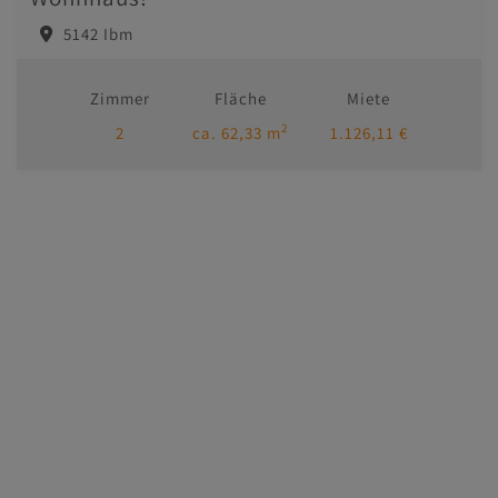
5142 Ibm
Zimmer
Fläche
Miete
2
2
ca. 62,33 m
1.126,11 €
Immobilien
Kontakt
Impressum/AGB
Datenschutzinformation
MasterHomes - unser Partner für Luxusimmobilien