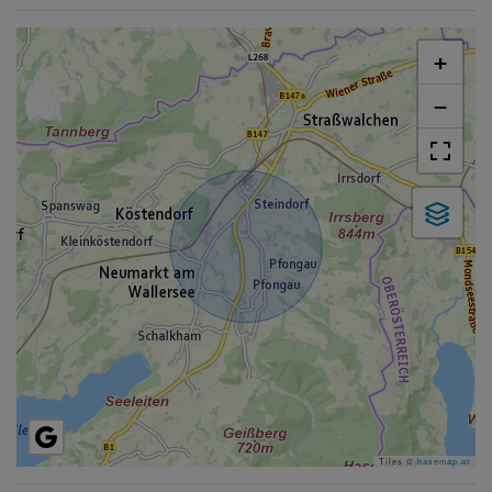
+
−
Tiles ©
basemap.at