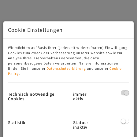
Cookie Einstellungen
Wir möchten auf Basis Ihrer (jederzeit widerrufbaren) Einwilligung
Cookies zum Zweck der Verbesserung unserer Website sowie zur
Analyse Ihres Userverhaltens verwenden, die dazu
personenbezogene Daten verarbeiten. Nähere Informationen
finden Sie in unserer
Datenschutzerklärung
und unserer
Cookie
Beschreibung
Policy
.
LOGENPLATZ IM GRÜNEN
Technisch notwendige
immer
Das Neubauprojekt mit zwei Wohnhäusern und insgesamt
Cookies
aktiv
siebzehn modernen Wohneinheiten in der Stadtgemeinde
Neumarkt am Wallersee bietet hohe Wohnqualität gepaart
mit moderner Architektur und attraktiven Außenflächen.
Statistik
Status:
Die nachhaltige Bauweise, das durchdachte Raumkonzept,
inaktiv
der Fokus auf hohe Wertigkeit und die ruhige Lage im
Grünen lassen Wohnträume wahr werden. Willkommen bei