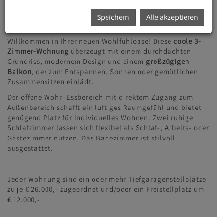
Ihrem Logenplatz im Grünen. Der Baubeginn erfolgt 2025.
Speichern
Alle akzeptieren
TOP A-10: 3-Zimmer-Wohnung
Willkommen in Ihrer neuen Wohlfühloase! Diese
coole 3-
Zimmer-Wohnung
überzeugt mit einem durchdachten
Grundriss, modernem Design und einem
großzügigen
Balkon
, der zum Entspannen, Sonnen oder gemütlichen
Zusammensitzen einlädt.
Der offene Wohn-Essbereich mit direktem Zugang zum
Außenbereich schafft ein luftiges Raumgefühl und bietet
genügend Platz für individuelles Wohnen. Zwei ruhige
Schlafzimmer lassen sich flexibel als Schlaf-, Arbeits- oder
Gästezimmer nutzen. Das Badezimmer ist stilvoll
ausgestattet.
Jeder Wohnung sind ein oder mehr Tiefgaragenstellplätze
zu je € 26.000,- zugeordnet und/oder ein Freistellplatz um
€ 12.000,-