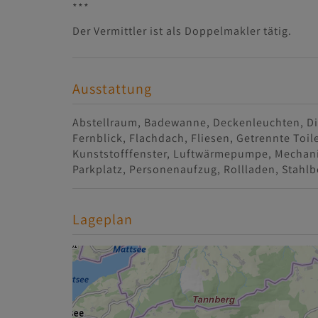
***
Der Vermittler ist als Doppelmakler tätig.
Ausstattung
Abstellraum
Badewanne
Deckenleuchten
D
Fernblick
Flachdach
Fliesen
Getrennte Toil
Kunststofffenster
Luftwärmepumpe
Mechani
Parkplatz
Personenaufzug
Rollladen
Stahlb
Lageplan