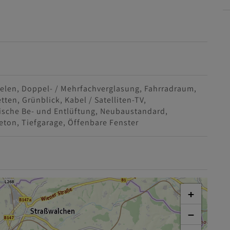
ielen
Doppel- / Mehrfachverglasung
Fahrradraum
etten
Grünblick
Kabel / Satelliten-TV
sche Be- und Entlüftung
Neubaustandard
eton
Tiefgarage
Öffenbare Fenster
+
−