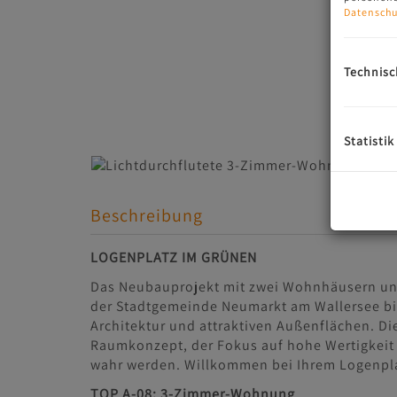
Datenschu
Technisc
Statistik
Beschreibung
LOGENPLATZ IM GRÜNEN
Das Neubauprojekt mit zwei Wohnhäusern un
der Stadtgemeinde Neumarkt am Wallersee bi
Architektur und attraktiven Außenflächen. D
Raumkonzept, der Fokus auf hohe Wertigkeit
wahr werden. Willkommen bei Ihrem Logenpla
TOP A-08: 3-Zimmer-Wohnung