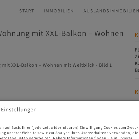
START
IMMOBILIEN
AUSLANDSIMMOBILIE
-Wohnung mit XXL-Balkon – Wohnen
K
F
Z
K
B
K
 Einstellungen
en auf Basis Ihrer (jederzeit widerrufbaren) Einwilligung Cookies zum Zweck
ung unserer Website sowie zur Analyse Ihres Userverhaltens verwenden, die
ezogene Daten verarbeiten. Nähere Informationen finden Sie in unserer