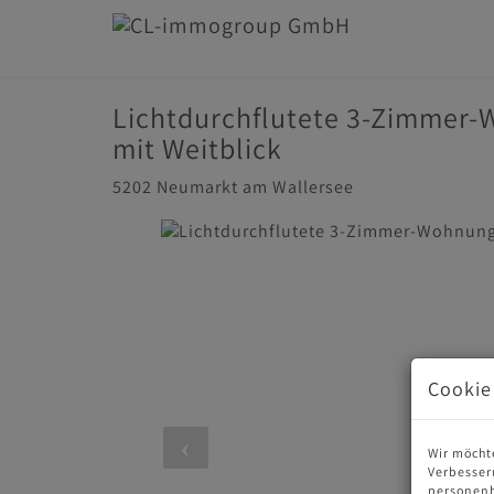
Lichtdurchflutete 3-Zimmer
mit Weitblick
5202 Neumarkt am Wallersee
Cookie
Wir möcht
Verbesser
personenb