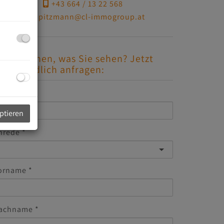
+43 664 / 13 22 568
k.pitzmann@cl-immogroup.at
efällt Ihnen, was Sie sehen? Jetzt
nverbindlich anfragen:
-Mail
eptieren
nrede
orname
achname