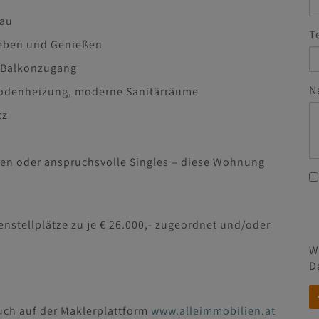
au
T
 Leben und Genießen
m Balkonzugang
N
bodenheizung, moderne Sanitärräume
tz
lien oder anspruchsvolle Singles – diese Wohnung
nstellplätze zu je € 26.000,- zugeordnet und/oder
W
D
uch auf der Maklerplattform
www.alleimmobilien.at