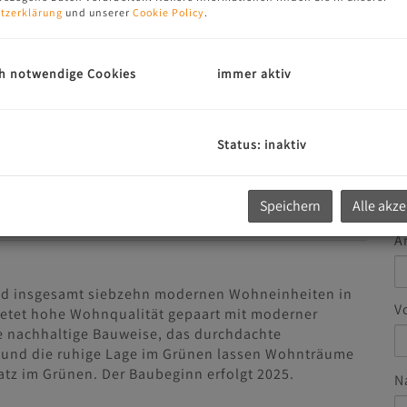
tzerklärung
und unserer
Cookie Policy
.
h notwendige Cookies
immer aktiv
G
u
Status: inaktiv
E
Speichern
Alle akz
A
d insgesamt siebzehn modernen Wohneinheiten in
V
etet hohe Wohnqualität gepaart mit moderner
ie nachhaltige Bauweise, das durchdachte
 und die ruhige Lage im Grünen lassen Wohnträume
tz im Grünen. Der Baubeginn erfolgt 2025.
N