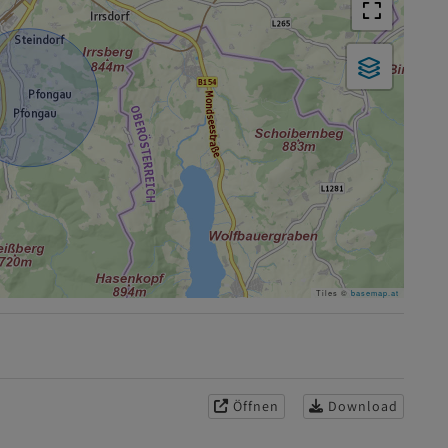
Tiles ©
basemap.at
Öffnen
Download