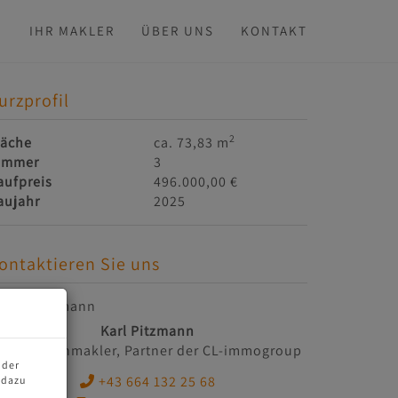
N
IHR MAKLER
ÜBER UNS
KONTAKT
urzprofil
2
läche
ca. 73,83 m
immer
3
aufpreis
496.000,00 €
aujahr
2025
ontaktieren Sie uns
Karl Pitzmann
Immobilienmakler, Partner der CL-immogroup
 der
+43 664 132 25 68
 dazu