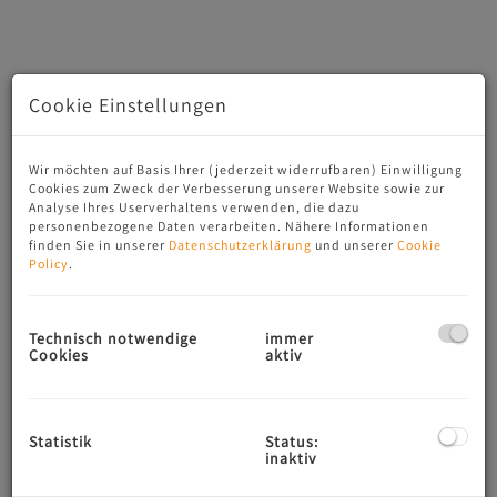
Cookie Einstellungen
Wir möchten auf Basis Ihrer (jederzeit widerrufbaren) Einwilligung
Cookies zum Zweck der Verbesserung unserer Website sowie zur
Analyse Ihres Userverhaltens verwenden, die dazu
personenbezogene Daten verarbeiten. Nähere Informationen
finden Sie in unserer
Datenschutzerklärung
und unserer
Cookie
Policy
.
Beschreibung
Technisch notwendige
immer
LOGENPLATZ IM GRÜNEN
Cookies
aktiv
Das Neubauprojekt mit zwei Wohnhäusern und insgesamt
siebzehn modernen Wohneinheiten in der Stadtgemeinde
Neumarkt am Wallersee bietet hohe Wohnqualität gepaart
Statistik
Status:
mit moderner Architektur und attraktiven Außenflächen.
inaktiv
Die nachhaltige Bauweise, das durchdachte Raumkonzept,