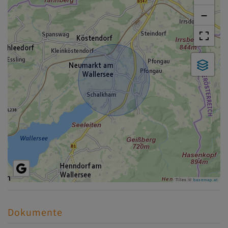
−
Tiles ©
basemap.at
Dokumente