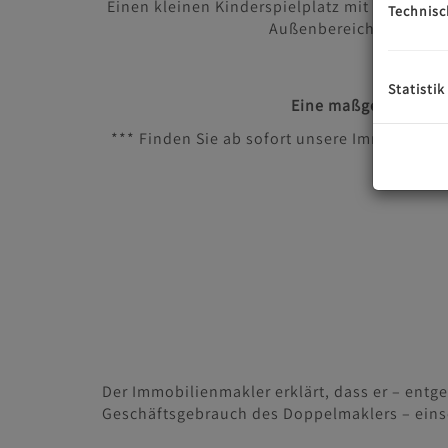
Einen kleinen Kinderspielplatz mit Spielwies
Technisc
Außenbereich, diese k
Statistik
Eine maßgeschneide
*** Finden Sie ab sofort unsere Immobilien
Der Immobilienmakler erklärt, dass er – entg
Geschäftsgebrauch des Doppelmaklers – einseit