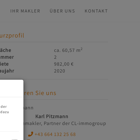
N
IHR MAKLER
ÜBER UNS
KONTAKT
urzprofil
2
läche
ca. 60,57 m
immer
2
iete
982,00 €
aujahr
2020
ontaktieren Sie uns
 der
 dazu
Karl Pitzmann
Immobilienmakler, Partner der CL-immogroup
+43 664 132 25 68