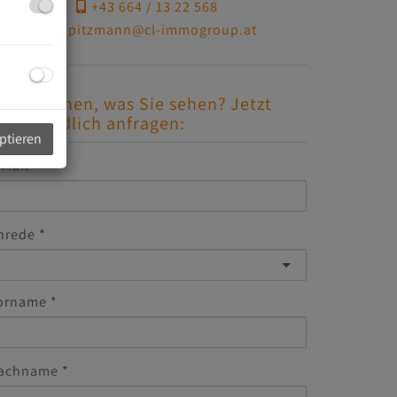
+43 664 / 13 22 568
k.pitzmann@cl-immogroup.at
efällt Ihnen, was Sie sehen? Jetzt
nverbindlich anfragen:
eptieren
-Mail
nrede
orname
achname