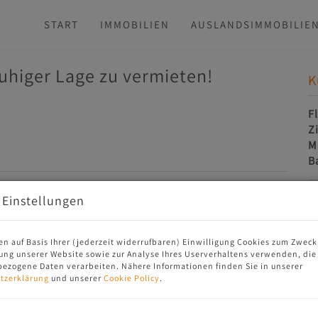
START
IMMOBILIEN
AUSLANDSIMMOBILIE
higer Lage zu vermieten!
K
F
Z
M
B
det sich im 1. Stock eines Massiv-Neubauhauses.
 Einstellungen
ssbereich lädt zu gemütlichen Stunden ein.
K
 Ihren Morgenkaffee an der frischen Luft genießen.
 hochwertig ausgestattetes Badezimmer und ein
en auf Basis Ihrer (jederzeit widerrufbaren) Einwilligung Cookies zum Zweck
parates WC.
ung unserer Website sowie zur Analyse Ihres Userverhaltens verwenden, die
ezogene Daten verarbeiten. Nähere Informationen finden Sie in unserer
lraum, einen Kinderwagenraum sowie einen Putz- &
tzerklärung
und unserer
Cookie Policy
.
ockenraum.
teil gehört zur Wohnung dazu.