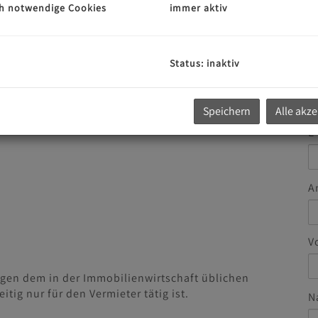
e und eine einfach bepflanzte Rasenfläche gibt es im
h notwendige Cookies
immer aktiv
ann gemeinsam genutzt werden.
Status: inaktiv
rte Einbauküche vorhanden.
G
u
 auch auf der Maklerplattform
www.alleimmobilien.at
Speichern
Alle akz
***
E
A
V
egen dem in der Immobilienwirtschaft üblichen
ig nur für den Vermieter tätig ist.
N