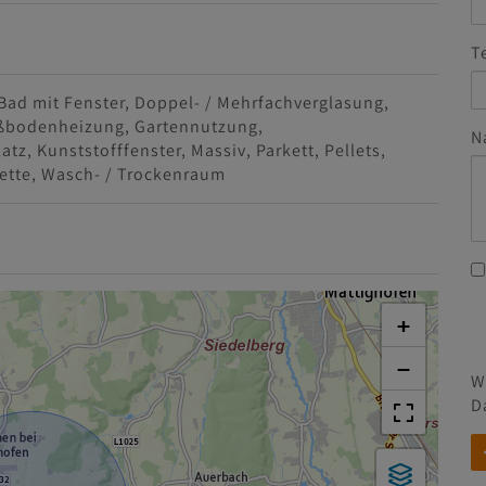
T
Bad mit Fenster
Doppel- / Mehrfachverglasung
ßbodenheizung
Gartennutzung
N
latz
Kunststofffenster
Massiv
Parkett
Pellets
ette
Wasch- / Trockenraum
+
−
W
D