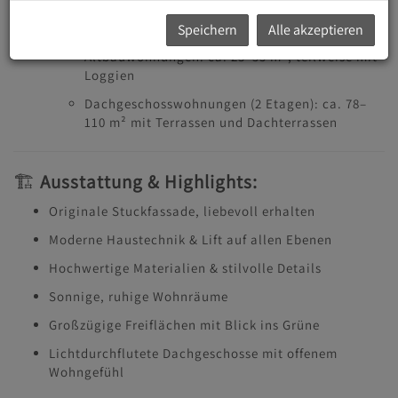
Wohnungen:
Speichern
Alle akzeptieren
Altbauwohnungen: ca. 23–55 m², teilweise mit
Loggien
Dachgeschosswohnungen (2 Etagen): ca. 78–
110 m² mit Terrassen und Dachterrassen
🏗️
Ausstattung & Highlights:
Originale Stuckfassade, liebevoll erhalten
Moderne Haustechnik & Lift auf allen Ebenen
Hochwertige Materialien & stilvolle Details
Sonnige, ruhige Wohnräume
Großzügige Freiflächen mit Blick ins Grüne
Lichtdurchflutete Dachgeschosse mit offenem
Wohngefühl