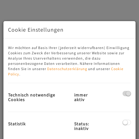
Cookie Einstellungen
Wir möchten auf Basis Ihrer (jederzeit widerrufbaren) Einwilligung
Cookies zum Zweck der Verbesserung unserer Website sowie zur
Analyse Ihres Userverhaltens verwenden, die dazu
personenbezogene Daten verarbeiten. Nähere Informationen
finden Sie in unserer
Datenschutzerklärung
und unserer
Cookie
Policy
.
Beschreibung
Technisch notwendige
immer
Cookies
aktiv
🔹
Das Projekt im Überblick:
Lage:
Nähe Donaukanal / Wallensteinplatz, 1200
Statistik
Status:
inaktiv
Wien
Gebäudetyp:
revitalisiertes Stilzinshaus (um 1899)