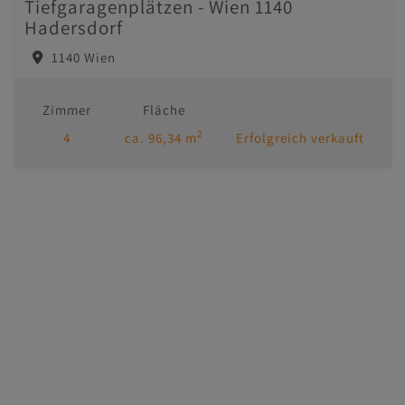
Tiefgaragenplätzen - Wien 1140
Hadersdorf
1140 Wien
Zimmer
Fläche
2
4
ca. 96,34 m
Erfolgreich verkauft
Immobilien
Kontakt
Impressum/AGB
Datenschutzinformation
MasterHomes - unser Partner für Luxusimmobilien