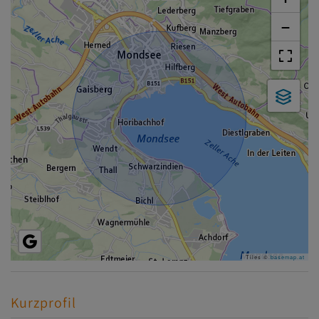
−
Tiles ©
basemap.at
Kurzprofil