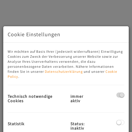
Cookie Einstellungen
Wir möchten auf Basis Ihrer (jederzeit widerrufbaren) Einwilligung
Cookies zum Zweck der Verbesserung unserer Website sowie zur
Analyse Ihres Userverhaltens verwenden, die dazu
personenbezogene Daten verarbeiten. Nähere Informationen
Beschreibung
finden Sie in unserer
Datenschutzerklärung
und unserer
Cookie
Policy
.
Der ehemalige Sommersitz der berühmten Opernsängerin
Lilli Lehmann steht zum Verkauf. Altehrwürdig und
Technisch notwendige
immer
geschichtsträchtig!
Cookies
aktiv
Lilli Lehmann war eine der berühmtesten Künstlerinnen
ihrer Zeit. Ihre Interpretationen von Mozart und Wagner
sind legendär. Sie war auf der ganzen Welt zuhause und
Statistik
Status:
sang an der Met, in Bayreuth, Paris, London und Berlin.
inaktiv
Unter anderem war sie Mitbegründerin des Salzburger