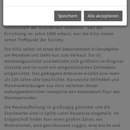
Mozarteums, das sie Zeit ihres Lebens großzügig
unterstützte.
Speichern
Alle akzeptieren
Die Villa Lehmann ist ein absolutes Juwel, in dem die feine
Gesellschaft der Gründerzeit verkehrte. Seit der
Errichtung im Jahre 1899 erbaut, war die Villa immer
schon Treffpunkt der Society.
Die Villa selbst ist eines der bekanntesten Villenobjekte
am Mondsee und steht nun zum Verkauf. Sie ist
denkmalgeschützt und befindet sich großteils im Original-
Zustand und ist noch mit zeitgenössischen Stilmöbeln
eingerichtet. Das gediegene Ambiente erzählt eine mehr
als 120 Jahre alte Geschichte. Kunstvolle Stilmöbel und
Wandverkleidungen aus Holz verleihen dieser
außergewöhnlichen Immobilie den besonderen Flair des
Mondseelandes.
Die Raumaufteilung ist großzügig gestaltet und die
Stockwerke sind in Splitt-Level-Bauweise eingeteilt. Im
Erdgeschoß findet man einen großen Salon, ein
Wohnzimmer, eine geschlossene Loggia, eine Küche und