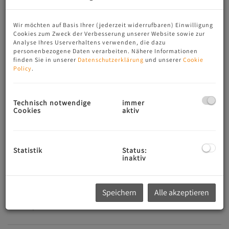
Wir möchten auf Basis Ihrer (jederzeit widerrufbaren) Einwilligung
Cookies zum Zweck der Verbesserung unserer Website sowie zur
Analyse Ihres Userverhaltens verwenden, die dazu
personenbezogene Daten verarbeiten. Nähere Informationen
finden Sie in unserer
Datenschutzerklärung
und unserer
Cookie
Policy
.
Technisch notwendige
immer
Cookies
aktiv
Beschreibung
Statistik
Status:
inaktiv
Erstbezug eines exklusiven Doppelhauses.
Näheres folgt in Kürze...
Speichern
Alle akzeptieren
*** Finden Sie ab sofort unsere Immobilien auch auf der
Maklerplattform
www.alleimmobilien.at
***