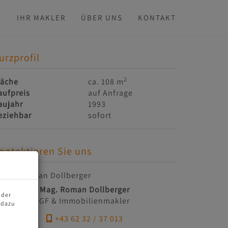
N
IHR MAKLER
ÜBER UNS
KONTAKT
urzprofil
2
läche
ca. 108 m
aufpreis
auf Anfrage
aujahr
1993
eziehbar
sofort
ontaktieren Sie uns
Mag. Roman Dollberger
 der
GF & Immobilienmakler
 dazu
+43 62 32 / 37 013