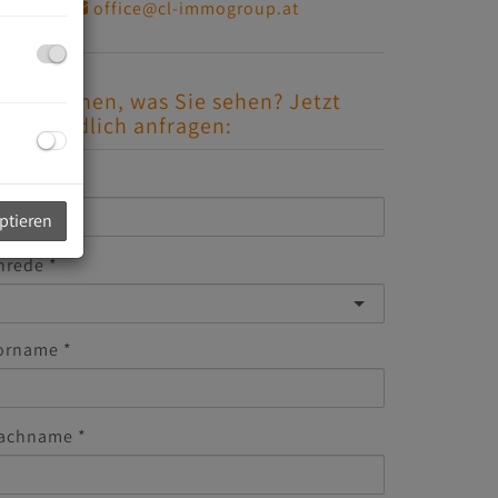
office@cl-immogroup.at
efällt Ihnen, was Sie sehen? Jetzt
nverbindlich anfragen:
-Mail
eptieren
nrede
orname
achname