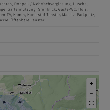
uchten
Doppel- / Mehrfachverglasung
Dusche
age
Gartennutzung
Grünblick
Gäste-WC
Holz
iten-TV
Kamin
Kunststofffenster
Massiv
Parkplatz
rasse
Öffenbare Fenster
+
−