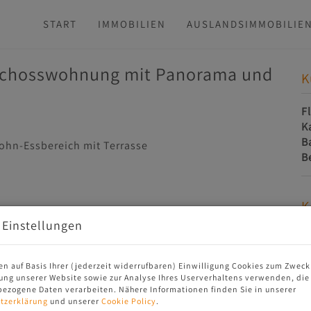
START
IMMOBILIEN
AUSLANDSIMMOBILIE
schosswohnung mit Panorama und
K
F
K
B
B
K
 Einstellungen
en auf Basis Ihrer (jederzeit widerrufbaren) Einwilligung Cookies zum Zweck
ung unserer Website sowie zur Analyse Ihres Userverhaltens verwenden, die
ezogene Daten verarbeiten. Nähere Informationen finden Sie in unserer
tzerklärung
und unserer
Cookie Policy
.