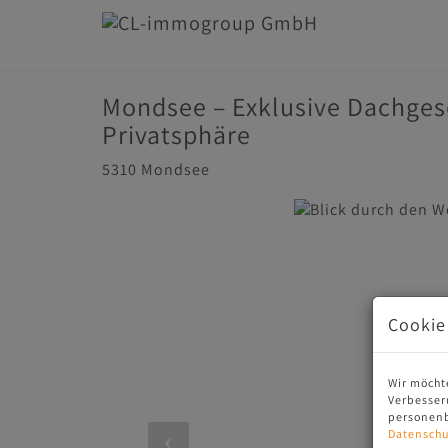
Mondsee – Exklusive Dachge
Privatsphäre
5310 Mondsee
Cookie
Wir möcht
Verbesser
personenb
Datenschu