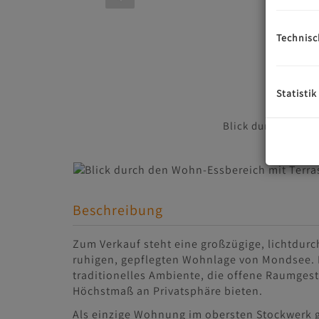
Technisc
Statistik
Blick durch den Wo
Beschreibung
Zum Verkauf steht eine großzügige, lichtdu
ruhigen, gepflegten Wohnlage von Mondsee. 
traditionelles Ambiente, die offene Raumgest
Höchstmaß an Privatsphäre bieten.
Als einzige Wohnung im obersten Stockwerk g