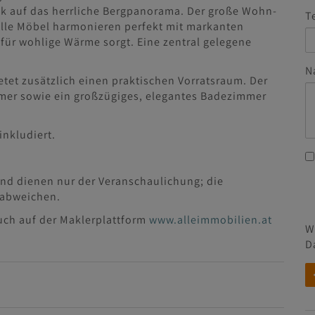
ck auf das herrliche Bergpanorama. Der große Wohn-
T
onelle Möbel harmonieren perfekt mit markanten
für wohlige Wärme sorgt. Eine zentral gelegene
N
etet zusätzlich einen praktischen Vorratsraum. Der
mmer sowie ein großzügiges, elegantes Badezimmer
inkludiert.
 und dienen nur der Veranschaulichung; die
 abweichen.
uch auf der Maklerplattform
www.alleimmobilien.at
W
D