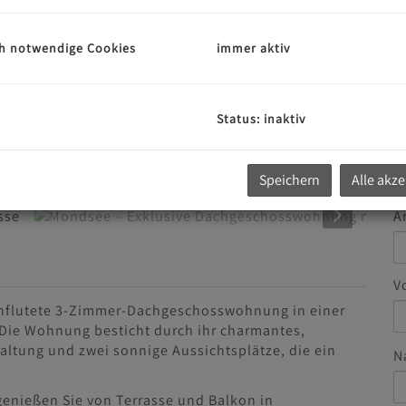
h notwendige Cookies
immer aktiv
G
u
Status: inaktiv
E
hn-Essbereich mit Terrasse
Speichern
Alle akz
A
V
rchflutete 3-Zimmer-Dachgeschosswohnung in einer
Die Wohnung besticht durch ihr charmantes,
altung und zwei sonnige Aussichtsplätze, die ein
N
enießen Sie von Terrasse und Balkon in