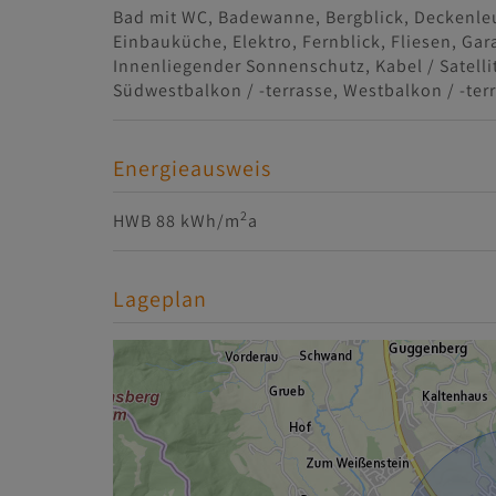
Bad mit WC
Badewanne
Bergblick
Deckenle
Einbauküche
Elektro
Fernblick
Fliesen
Gar
Innenliegender Sonnenschutz
Kabel / Satell
Südwestbalkon / -terrasse
Westbalkon / -ter
Energieausweis
2
HWB
88 kWh/m
a
Lageplan