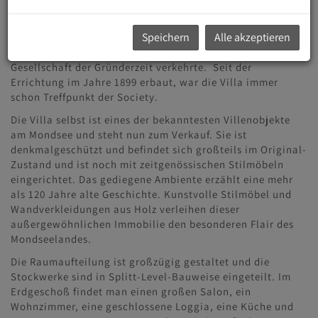
Mozarteums, das sie Zeit ihres Lebens großzügig
unterstützte.
Speichern
Alle akzeptieren
Die Villa Lehmann ist ein absolutes Juwel, in dem die feine
Gesellschaft der Gründerzeit verkehrte. Seit der
Errichtung im Jahre 1899 erbaut, war die Villa immer
schon Treffpunkt der Society.
Die Villa selbst ist eines der bekanntesten Villenobjekte
am Mondsee und steht nun zum Verkauf. Sie ist
denkmalgeschützt und befindet sich großteils im Original-
Zustand und ist noch mit zeitgenössischen Stilmöbeln
eingerichtet. Das gediegene Ambiente erzählt eine mehr
als 120 Jahre alte Geschichte. Kunstvolle Stilmöbel und
Wandverkleidungen aus Holz verleihen dieser
außergewöhnlichen Immobilie den besonderen Flair des
Mondseelandes.
Die Raumaufteilung ist großzügig gestaltet und die
Stockwerke sind in Splitt-Level-Bauweise eingeteilt. Im
Erdgeschoß findet man einen großen Salon, ein
Wohnzimmer, eine geschlossene Loggia, eine Küche und