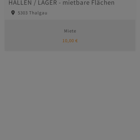
HALLEN / LAGER - mietbare Flächen
5303 Thalgau
Miete
10,00 €
Immobilien
Kontakt
Impressum/AGB
Datenschutzinformation
MasterHomes - unser Partner für Luxusimmobilien