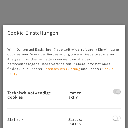
Cookie Einstellungen
Wir möchten auf Basis Ihrer (jederzeit widerrufbaren) Einwilligung
Cookies zum Zweck der Verbesserung unserer Website sowie zur
Analyse Ihres Userverhaltens verwenden, die dazu
personenbezogene Daten verarbeiten. Nähere Informationen
Beschreibung
finden Sie in unserer
Datenschutzerklärung
und unserer
Cookie
Policy
.
Der ehemalige Sommersitz der berühmten Opernsängerin
Lilli Lehmann steht zum Verkauf. Altehrwürdig und
Technisch notwendige
immer
geschichtsträchtig!
Cookies
aktiv
Lilli Lehmann war eine der berühmtesten Künstlerinnen
ihrer Zeit. Ihre Interpretationen von Mozart und Wagner
sind legendär. Sie war auf der ganzen Welt zuhause und
Statistik
Status:
sang an der Met, in Bayreuth, Paris, London und Berlin.
inaktiv
Unter anderem war sie Mitbegründerin des Salzburger