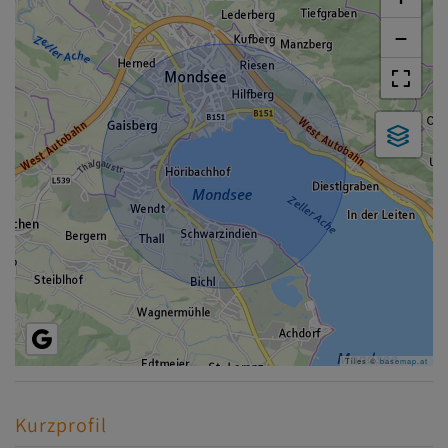
−
Tiles ©
basemap.at
Kurzprofil