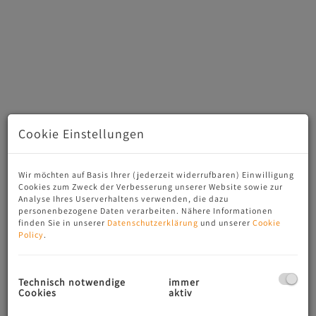
Cookie Einstellungen
Sehr schöne, neue Dachterrassenwohnung mit Penthaus-
Wir möchten auf Basis Ihrer (jederzeit widerrufbaren) Einwilligung
Charakter in Altmannsdorf (c) CL-immogroup, www.CL-
Cookies zum Zweck der Verbesserung unserer Website sowie zur
immogroup.at
Analyse Ihres Userverhaltens verwenden, die dazu
personenbezogene Daten verarbeiten. Nähere Informationen
finden Sie in unserer
Datenschutzerklärung
und unserer
Cookie
Policy
.
Beschreibung
Technisch notwendige
immer
Cookies
aktiv
Es gibt nichts Schöneres als nach der Arbeit in seinen