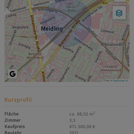
Tiles ©
basemap.at
Kurzprofil
2
Fläche
ca. 88,52 m
Zimmer
3,5
Kaufpreis
471.500,00 €
Baujahr
2021