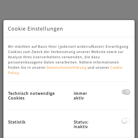
Cookie Einstellungen
Wir möchten auf Basis Ihrer (jederzeit widerrufbaren) Einwilligung
Cookies zum Zweck der Verbesserung unserer Website sowie zur
Toller Blick auf den Mondsee vom OG
Analyse Ihres Userverhaltens verwenden, die dazu
personenbezogene Daten verarbeiten. Nähere Informationen
finden Sie in unserer
Datenschutzerklärung
und unserer
Cookie
Beschreibung
Policy
.
Dieses
tolle Ein- oder Mehrfamilienhaus
befindet sich in
Technisch notwendige
immer
sehr guter und
zentraler Lage
, am Ende einer
Sackgasse
,
Cookies
aktiv
in Mondsee und somit in absoluter
Ruhelage
.
In den letzten Jahren wurden laufend Renovierungs- und
Modernisierungsarbeiten durchgeführt.
Das Haus mit rund
200m² Wohnfläche
ist aufgeteilt auf
Statistik
Status:
inaktiv
drei Geschosse:
EG & 1. OG: je ca. 70 m² & 2. OG: ca. 65 m²
Das Erdgeschoss wird gemeinsam mit dem ersten Stock als