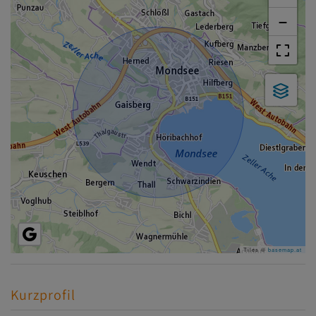
−
Tiles ©
basemap.at
Kurzprofil