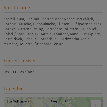
Ausstattung
Abstellraum
Bad mit Fenster
Badewanne
Bergblick
Carport
Dusche
Einbauküche
Fliesen
Fußbodenheizung
Garage
Gartennutzung
Getrennte Toiletten
Grünblick
Kabel / Satelliten-TV
Kamin
Laminat
Massiv
Parkplatz
Satteldach
Seeblick
Stadtblick
Südwestbalkon / -
terrasse
Toilette
Öffenbare Fenster
Energieausweis
2
HWB
112 kWh/m
a
Lageplan
+