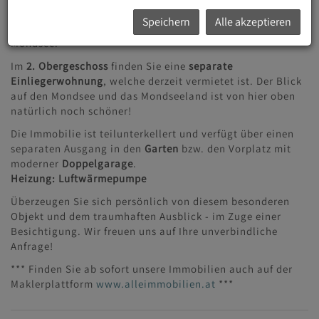
Wohneinheit genutzt. Im 1. Obergeschoss befinden sich
Speichern
Alle akzeptieren
ein Balkon mit
wunderschönem Ausblick
direkt auf den
Mondsee.
Im
2. Obergeschoss
finden Sie eine
separate
Einliegerwohnung
, welche derzeit vermietet ist. Der Blick
auf den Mondsee und das Mondseeland ist von hier oben
natürlich noch schöner!
Die Immobilie ist teilunterkellert und verfügt über einen
separaten Ausgang in den
Garten
bzw. den Vorplatz mit
moderner
Doppelgarage
.
Heizung: Luftwärmepumpe
Überzeugen Sie sich persönlich von diesem besonderen
Objekt und dem traumhaften Ausblick - im Zuge einer
Besichtigung. Wir freuen uns auf Ihre unverbindliche
Anfrage!
*** Finden Sie ab sofort unsere Immobilien auch auf der
Maklerplattform
www.alleimmobilien.at
***