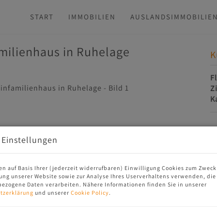
START
IMMOBILIEN
AUSLANDSIMMOBILIE
milienhaus in Ruhelage
K
F
Z
K
K
 Einstellungen
en auf Basis Ihrer (jederzeit widerrufbaren) Einwilligung Cookies zum Zweck
ung unserer Website sowie zur Analyse Ihres Userverhaltens verwenden, die
ezogene Daten verarbeiten. Nähere Informationen finden Sie in unserer
tzerklärung
und unserer
Cookie Policy
.