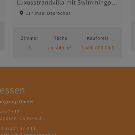
Luxusstrandvilla mit Swimmingpool, Terrasse und Meerblick - Seychellen - Hotelanbindung möglich
117 Insel Desroches
Zimmer
Fläche
Kaufpreis
2
5
ca. 440 m
1.400.000,00 €
essen
mogroup GmbH
straße 12
ondsee, Österreich
43 6232 / 37 0 13
: office@cl-immogroup.at