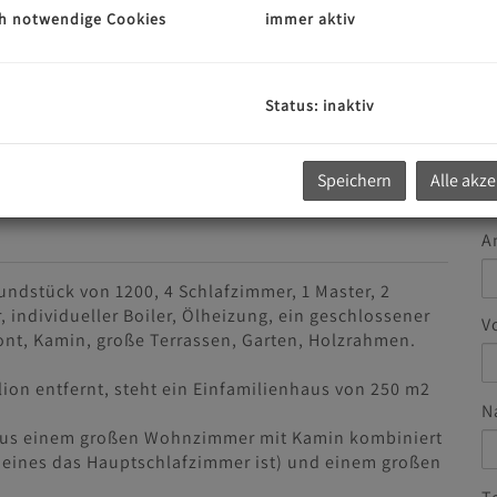
h notwendige Cookies
immer aktiv
G
u
Status: inaktiv
E
Speichern
Alle akz
A
ndstück von 1200, 4 Schlafzimmer, 1 Master, 2
 individueller Boiler, Ölheizung, ein geschlossener
V
izont, Kamin, große Terrassen, Garten, Holzrahmen.
lion entfernt, steht ein Einfamilienhaus von 250 m2
N
 aus einem großen Wohnzimmer mit Kamin kombiniert
 eines das Hauptschlafzimmer ist) und einem großen