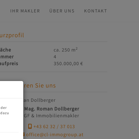
N
IHR MAKLER
ÜBER UNS
KONTAKT
urzprofil
2
läche
ca. 250 m
immer
4
aufpreis
350.000,00 €
ontaktieren Sie uns
 der
Mag. Roman Dollberger
 dazu
GF & Immobilienmakler
+43 62 32 / 37 013
office@cl-immogroup.at