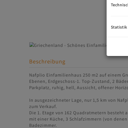
Technisc
Statistik
Beschreibung
Nafplio Einfamilienhaus 250 m2 auf einem Gru
Ebenen, Erdgeschoss-1. Top-Zustand, 2 Bäder,
Parkplatz, ruhig, hell, Aussicht, offener Hor
In ausgezeichneter Lage, nur 1,5 km von Nafp
zum Verkauf.
Die 1. Etage von 162 Quadratmetern besteht
mit einer Küche, 3 Schlafzimmern (von denen
Badezimmer.