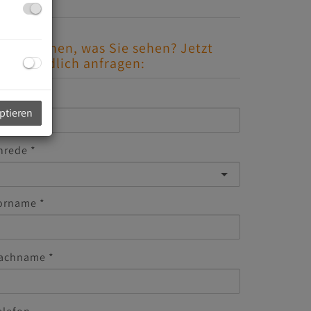
efällt Ihnen, was Sie sehen? Jetzt
nverbindlich anfragen:
-Mail
eptieren
nrede
orname
achname