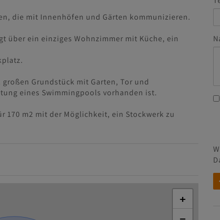
T
en, die mit Innenhöfen und Gärten kommunizieren.
gt über ein einziges Wohnzimmer mit Küche, ein
N
platz.
2 großen Grundstück mit Garten, Tor und
chtung eines Swimmingpools vorhanden ist.
ür 170 m2 mit der Möglichkeit, ein Stockwerk zu
W
D
+
−