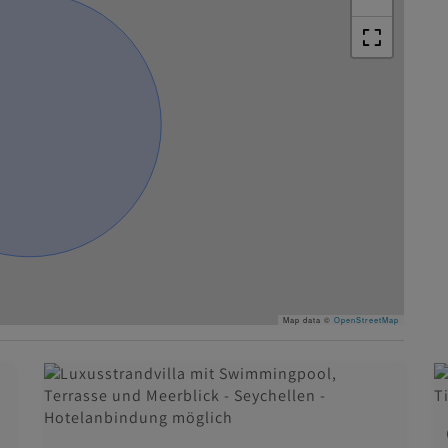
Map data ©
OpenStreetMap