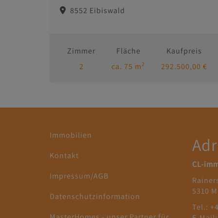
8552 Eibiswald
Zimmer
Fläche
Kaufpreis
2
2
ca. 75 m
292.500,00 €
Immobilien
Adr
Kontakt
CL-im
Impressum/AGB
Rainer
5310 M
Datenschutzinformation
Tel.: +
MasterHomes - unser Partner für
E-Mail