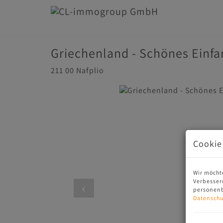
Griechenland - Schönes Einfa
211 00 Nafplio
Cookie
Wir möcht
Verbesser
personenb
Datenschu