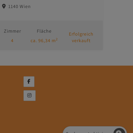
1140 Wien
Zimmer
Fläche
Erfolgreich
2
4
ca. 96,34 m
verkauft