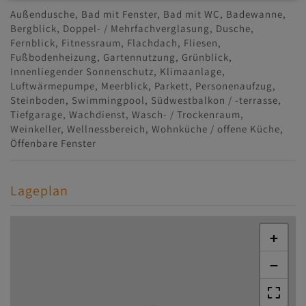
Außendusche
Bad mit Fenster
Bad mit WC
Badewanne
Bergblick
Doppel- / Mehrfachverglasung
Dusche
Fernblick
Fitnessraum
Flachdach
Fliesen
Fußbodenheizung
Gartennutzung
Grünblick
Innenliegender Sonnenschutz
Klimaanlage
Luftwärmepumpe
Meerblick
Parkett
Personenaufzug
Steinboden
Swimmingpool
Südwestbalkon / -terrasse
Tiefgarage
Wachdienst
Wasch- / Trockenraum
Weinkeller
Wellnessbereich
Wohnküche / offene Küche
Öffenbare Fenster
Lageplan
+
−