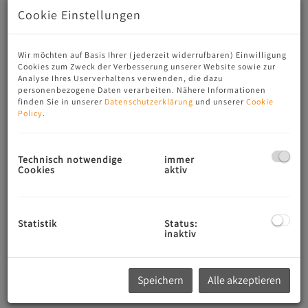
Cookie Einstellungen
Wir möchten auf Basis Ihrer (jederzeit widerrufbaren) Einwilligung
Cookies zum Zweck der Verbesserung unserer Website sowie zur
Analyse Ihres Userverhaltens verwenden, die dazu
personenbezogene Daten verarbeiten. Nähere Informationen
finden Sie in unserer
Datenschutzerklärung
und unserer
Cookie
Policy
.
Exclusive apartments overlooking the harbor
Technisch notwendige
immer
Beschreibung
Cookies
aktiv
Fantastische Luxusapartments auf der prominenten
Baleareninsel Mallorca zu verkaufen
Statistik
Status:
inaktiv
Gerne nähere Infos auf Anfrage...
Speichern
Alle akzeptieren
Ausstattung