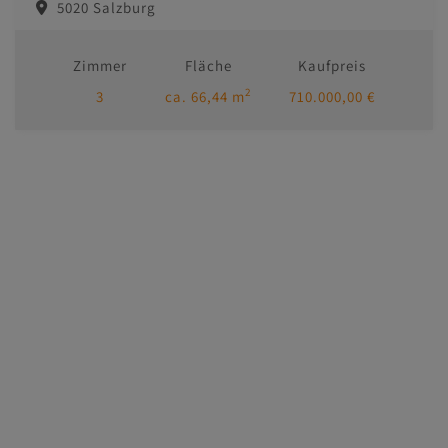
5020 Salzburg
Zimmer
Fläche
Kaufpreis
2
3
ca. 66,44 m
710.000,00 €
Immobilien
Kontakt
Impressum/AGB
Datenschutzinformation
MasterHomes - unser Partner für Luxusimmobilien
Adressen