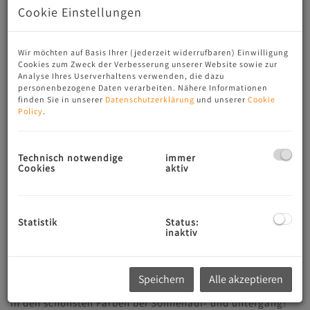
Cookie Einstellungen
Wir möchten auf Basis Ihrer (jederzeit widerrufbaren) Einwilligung
Cookies zum Zweck der Verbesserung unserer Website sowie zur
Analyse Ihres Userverhaltens verwenden, die dazu
personenbezogene Daten verarbeiten. Nähere Informationen
finden Sie in unserer
Datenschutzerklärung
und unserer
Cookie
Policy
.
Technisch notwendige
immer
Beschreibung
Cookies
aktiv
Verwirklichen Sie Ihren Wohntraum auf diesem ganz
besonderen Grundstück in Mondsee und genießen Sie
Statistik
Status:
Berg- und Seeblick.
inaktiv
Widmung: Dorfgebiet (bis zu 3 exklusive Wohneinheiten)
Der Mondsee liegt einem zu Füßen und die Bergkulisse des
Speichern
Alle akzeptieren
Schafbergs, der Drachenwand und des Schobers leuchten
in den schönsten Farben bei Sonnenauf- und untergang!