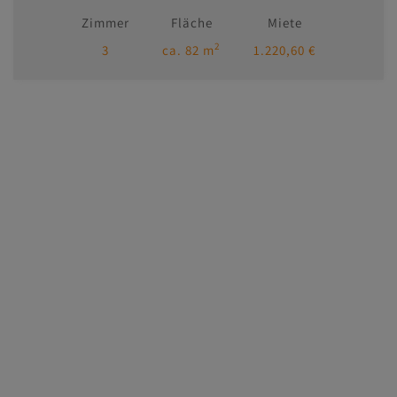
Zimmer
Fläche
Miete
2
3
ca. 82 m
1.220,60 €
Immobilien
Kontakt
Impressum/AGB
Datenschutzinformation
MasterHomes - unser Partner für Luxusimmobilien
Adressen
CL-immogroup GmbH